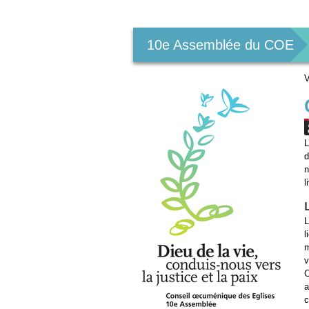
Outils
personnels
10e Assemblée du COE
V
L
d
n
l
L
l
m
v
C
a
c