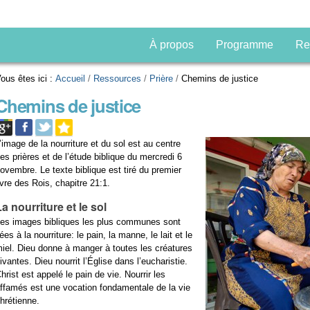
À propos
Programme
Re
ous êtes ici :
Accueil
/
Ressources
/
Prière
/
Chemins de justice
Chemins de justice
’image de la nourriture et du sol est au centre
es prières et de l’étude biblique du mercredi 6
ovembre. Le texte biblique est tiré du premier
ivre des Rois, chapitre 21:1.
La nourriture et le sol
es images bibliques les plus communes sont
iées à la nourriture: le pain, la manne, le lait et le
iel. Dieu donne à manger à toutes les créatures
ivantes. Dieu nourrit l’Église dans l’eucharistie.
hrist est appelé le pain de vie. Nourrir les
ffamés est une vocation fondamentale de la vie
hrétienne.