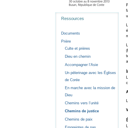
P
f
Navigation
u
Ressources
L
é
Documents
n
Prière
L
Culte et prières
(
t
Dieu en chemin
a
Accompagner l’Asie
Un pèlerinage avec les Églises
L
de Corée
c
En marche avec la mission de
Dieu
L
Chemins vers l’unité
V
Chemins de justice
Chemins de paix
L
Empreintes de pas