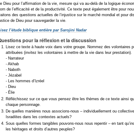
e Dieu pour l’affirmation de la vie, mesure qui va au-delà de la logique écon
om de l’efficacité et de la productivité. Ce texte peut également être pour no
raitons des questions actuelles de l’injustice sur le marché mondial et pour d
ustice de Dieu pour sauvegarder la vie.
isez l’étude biblique entière par Sarojini Nadar
Questions pour la réflexion et la discussion
Lisez ce texte à haute voix dans votre groupe. Nommez des volontaires pour
attribuées (invitez les volontaires à mettre de la vie dans leur prestation).
- Narrateur
- Akhab
- Naboth
- Jézabel
- Les hommes d’Izréel
- Dieu
- Élie
Réfléchissez sur ce que vous pensez être les thèmes de ce texte ainsi que
chaque personnage.
De quelles manières nous associons-nous – individuellement ou collective
Israélites dans les contextes actuels?
Sous quelles formes tangibles pouvons-nous nous repentir – en tant qu’ind
les héritages et droits d’autres peuples?