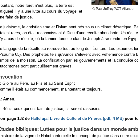
ourtant, notre forêt n’est plus, la terre est
© Paul Jeffrey/ACT Alliance
atiguée! Il y a une lutte au cours du voyage, et
ne faim de justice.
e judaïsme, le christianisme et l’islam sont nés sous un climat désertique. Pa
taient rares, on était reconnaissant à Dieu d’une récolte abondante. Un récit c
’y a pas de récolte, où la famine force le clan de Joseph à se rendre en Égyp
e langage de la récolte se retrouve tout au long de l’Écriture. Les psaumes l
Psaume 65). Des prophètes tels qu’Amos s’élèvent avec véhémence contre la di
emps de la moisson. La confiscation par les gouvernements et la conquête co
utochtones sont particulièrement graves.
Invocation
: Gloire au Père, au Fils et au Saint Esprit
omme il était au commencement, maintenant et toujours.
A: Amen.
: Bénis ceux qui ont faim de justice, ils seront rassasiés.
oir page 132 de
Halleluja! Livre de Culte et de Prieres (pdf, 4 MB)
pour to
Études bibliques: Luttes pour la justice dans un monde am
’histoire de la vigne de Naboth interpelle le concept de justice dans notre socié