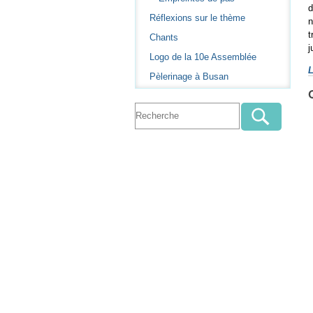
d
Réflexions sur le thème
n
t
Chants
j
Logo de la 10e Assemblée
L
Pèlerinage à Busan