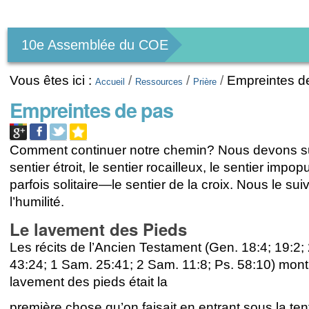
Outils
personnels
10e Assemblée du COE
Vous êtes ici :
/
/
/
Empreintes d
Accueil
Ressources
Prière
Empreintes de pas
Comment continuer notre chemin? Nous devons su
sentier étroit, le sentier rocailleux, le sentier impopu
parfois solitaire—le sentier de la croix. Nous le su
l’humilité.
Le lavement des Pieds
Les récits de l’Ancien Testament (Gen. 18:4; 19:2;
43:24; 1 Sam. 25:41; 2 Sam. 11:8; Ps. 58:10) mont
lavement des pieds était la
première chose qu’on faisait en entrant sous la te