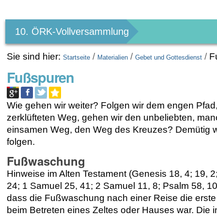
Benutzerspezifische
Werkzeuge
10. ÖRK-Vollversammlung
Sie sind hier:
/
/
/
F
Startseite
Materialien
Gebet und Gottesdienst
Fußspuren
Wie gehen wir weiter? Folgen wir dem engen Pfad
zerklüfteten Weg, gehen wir den unbeliebten, ma
einsamen Weg, den Weg des Kreuzes? Demütig wo
folgen.
Fußwaschung
Hinweise im Alten Testament (Genesis 18, 4; 19, 2;
24;
1 Samuel 25, 41; 2 Samuel 11, 8; Psalm 58, 10
dass die Fußwaschung
nach einer Reise die erst
beim Betreten eines Zeltes oder Hauses
war. Die i