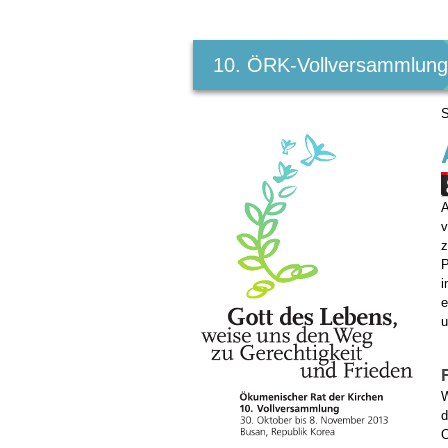
Benutzerspezifische
Werkzeuge
10. ÖRK-Vollversammlun
S
A
v
z
P
i
e
u
W
d
O