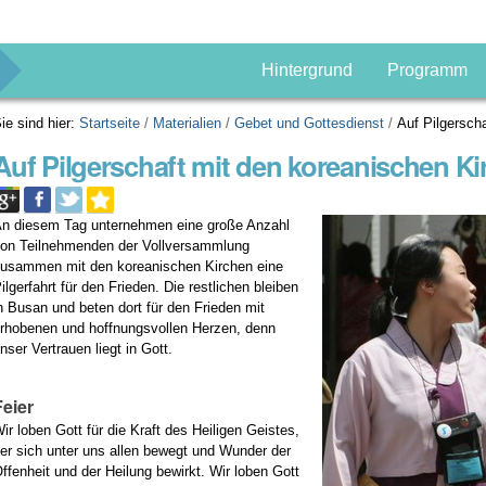
g
Hintergrund
Programm
ie sind hier:
Startseite
/
Materialien
/
Gebet und Gottesdienst
/
Auf Pilgersch
Auf Pilgerschaft mit den koreanischen K
n diesem Tag unternehmen eine große Anzahl
on Teilnehmenden der Vollversammlung
usammen mit den koreanischen Kirchen eine
ilgerfahrt für den Frieden. Die restlichen bleiben
n Busan und beten dort für den Frieden mit
rhobenen und hoffnungsvollen Herzen, denn
nser Vertrauen liegt in Gott.
Feier
ir loben Gott für die Kraft des Heiligen Geistes,
er sich unter uns allen bewegt und Wunder der
ffenheit und der Heilung bewirkt. Wir loben Gott