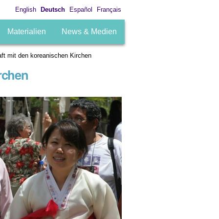
English
Deutsch
Español
Français
Materialien
News & Medien
aft mit den koreanischen Kirchen
irchen