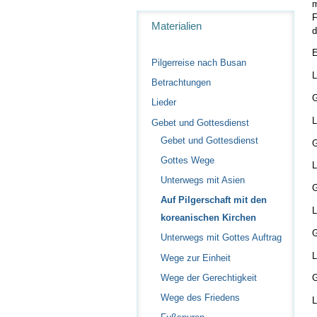
m
Navigation
F
Materialien
d
E
Pilgerreise nach Busan
L
Betrachtungen
G
Lieder
L
Gebet und Gottesdienst
Gebet und Gottesdienst
G
Gottes Wege
L
Unterwegs mit Asien
G
Auf Pilgerschaft mit den
L
koreanischen Kirchen
G
Unterwegs mit Gottes Auftrag
L
Wege zur Einheit
Wege der Gerechtigkeit
G
Wege des Friedens
L