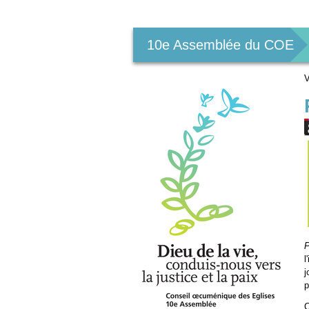
Outils
personnels
10e Assemblée du COE
V
P
l
j
p
C