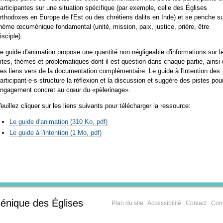
articipantes sur une situation spécifique (par exemple, celle des Églises
rthodoxes en Europe de l'Est ou des chrétiens dalits en Inde) et se penche s
hème œcuménique fondamental (unité, mission, paix, justice, prière, être
isciple).
e guide d'animation propose une quantité non négligeable d'informations sur l
ites, thèmes et problématiques dont il est question dans chaque partie, ainsi
es liens vers de la documentation complémentaire. Le guide à l'intention des
articipant-e-s structure la réflexion et la discussion et suggère des pistes pou
ngagement concret au cœur du «pèlerinage».
euillez cliquer sur les liens suivants pour télécharger la ressource:
Le guide d'animation
(310 Ko, pdf)
Le guide à l'intention
(1 Mo, pdf)
énique des Églises
Plan du site
Accessibilité
Contact
Cond