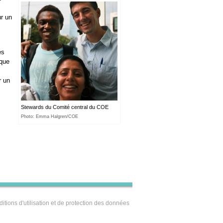
ur un
es
 que
r un
Stewards du Comité central du COE
Photo: Emma Halgren/COE
itions d'utilisation et de protection des données