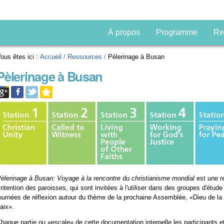
À propos
Programme
Re
ous êtes ici :
Accueil
/
Ressources
/
Pèlerinage à Busan
Pèlerinage à Busan
èlerinage à Busan: Voyage à la rencontre du christianisme mondial
est une r
'intention des paroisses, qui sont invitées à l'utiliser dans des groupes d'étud
ournées de réflexion autour du thème de la prochaine Assemblée, «Dieu de la v
aix».
haque partie ou «escale» de cette documentation interpelle les participants e