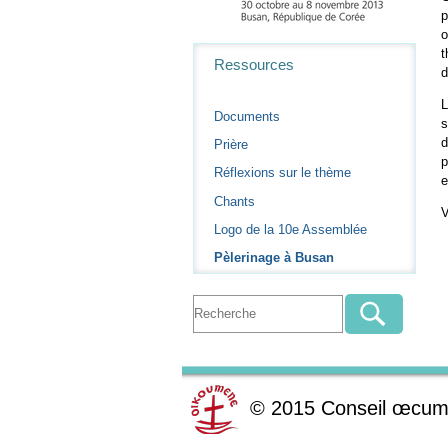
p
o
Navigation
t
Ressources
d
L
Documents
s
d
Prière
p
Réflexions sur le thème
e
Chants
V
Logo de la 10e Assemblée
Pèlerinage à Busan
©
2015
Conseil œcum