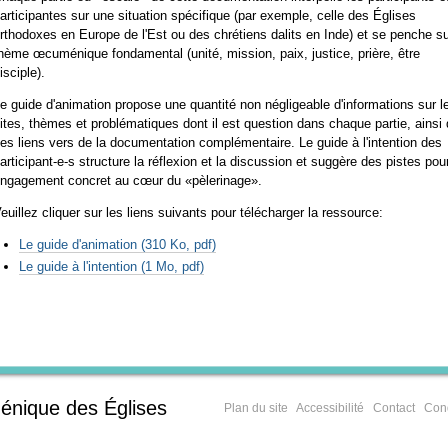
articipantes sur une situation spécifique (par exemple, celle des Églises
rthodoxes en Europe de l'Est ou des chrétiens dalits en Inde) et se penche s
hème œcuménique fondamental (unité, mission, paix, justice, prière, être
isciple).
e guide d'animation propose une quantité non négligeable d'informations sur l
ites, thèmes et problématiques dont il est question dans chaque partie, ainsi
es liens vers de la documentation complémentaire. Le guide à l'intention des
articipant-e-s structure la réflexion et la discussion et suggère des pistes pou
ngagement concret au cœur du «pèlerinage».
euillez cliquer sur les liens suivants pour télécharger la ressource:
Le guide d'animation
(310 Ko, pdf)
Le guide à l'intention
(1 Mo, pdf)
énique des Églises
Plan du site
Accessibilité
Contact
Cond