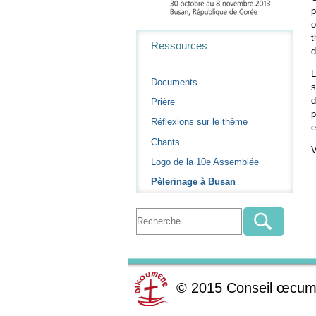
p
o
Navigation
t
Ressources
d
L
Documents
s
d
Prière
p
Réflexions sur le thème
e
Chants
V
Logo de la 10e Assemblée
Pèlerinage à Busan
©
2015
Conseil œcum