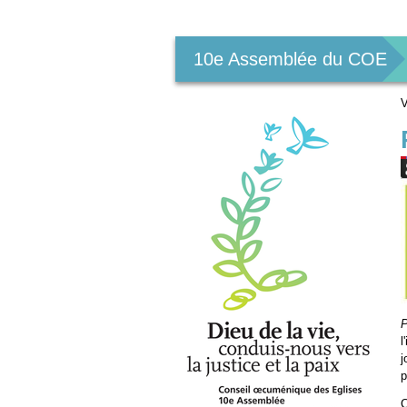
Outils
personnels
10e Assemblée du COE
V
P
l
j
p
C