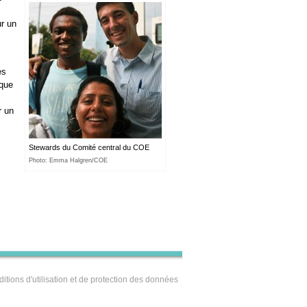
ur un
es
 que
r un
Stewards du Comité central du COE
Photo: Emma Halgren/COE
itions d'utilisation et de protection des données