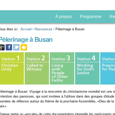
À propos
Programme
Re
ous êtes ici :
Accueil
/
Ressources
/
Pèlerinage à Busan
Pèlerinage à Busan
èlerinage à Busan: Voyage à la rencontre du christianisme mondial
est une r
'intention des paroisses, qui sont invitées à l'utiliser dans des groupes d'étud
ournées de réflexion autour du thème de la prochaine Assemblée, «Dieu de la v
aix».
haque partie ou «escale» de cette documentation interpelle les participants e