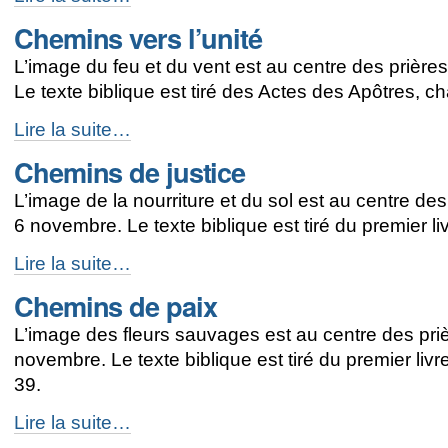
marche
Chemins vers l’unité
avec
la
L’image du feu et du vent est au centre des prière
mission
de
Le texte biblique est tiré des Actes des Apôtres, ch
Dieu
-
Chemins
Lire la suite…
vers
Chemins de justice
l’unité
-
L’image de la nourriture et du sol est au centre des
6 novembre. Le texte biblique est tiré du premier li
Chemins
Lire la suite…
de
Chemins de paix
justice
-
L’image des fleurs sauvages est au centre des prièr
novembre. Le texte biblique est tiré du premier livr
39.
Chemins
Lire la suite…
de