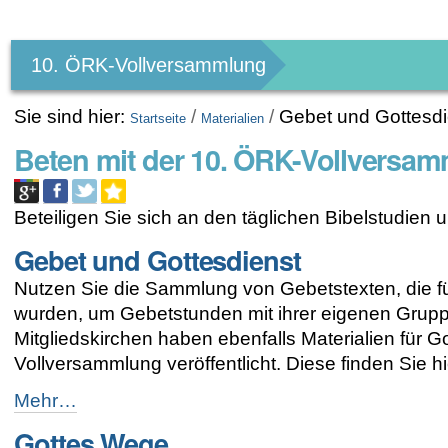
Benutzerspezifische
Werkzeuge
10. ÖRK-Vollversammlung
Sie sind hier:
/
/
Gebet und Gottesdi
Startseite
Materialien
Beten mit der 10. ÖRK-Vollversa
Beteiligen Sie sich an den täglichen Bibelstudie
Gebet und Gottesdienst
Nutzen Sie die Sammlung von Gebetstexten, die f
wurden, um Gebetstunden mit ihrer eigenen Grupp
Mitgliedskirchen haben ebenfalls Materialien für
Vollversammlung veröffentlicht. Diese finden Sie hie
Gebet
Mehr…
und
Gottes Wege
Gottesdienst