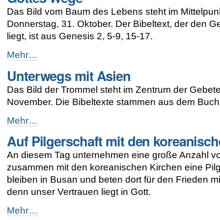
-
Das Bild vom Baum des Lebens steht im Mittelpunk
Donnerstag, 31. Oktober. Der Bibeltext, der den 
liegt, ist aus Genesis 2, 5-9, 15-17.
Gottes
Mehr…
Wege
Unterwegs mit Asien
-
Das Bild der Trommel steht im Zentrum der Gebete 
November. Die Bibeltexte stammen aus dem Buch
Unterwegs
Mehr…
mit
Auf Pilgerschaft mit den koreanisc
Asien
-
An diesem Tag unternehmen eine große Anzahl v
zusammen mit den koreanischen Kirchen eine Pilger
bleiben in Busan und beten dort für den Frieden 
denn unser Vertrauen liegt in Gott.
Auf
Mehr…
Pilgerschaft