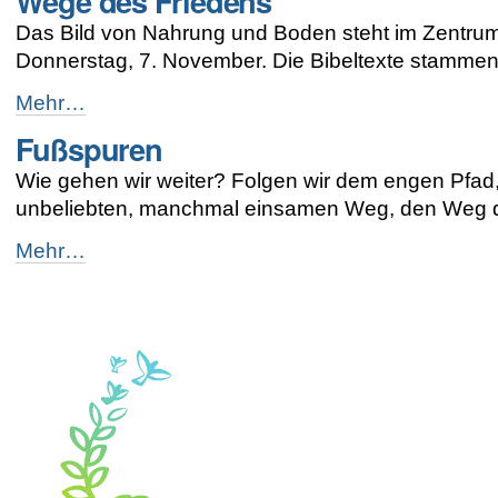
Wege des Friedens
-
Das Bild von Nahrung und Boden steht im Zentrum
Donnerstag, 7. November. Die Bibeltexte stammen
Wege
Mehr…
des
Fußspuren
Friedens
-
Wie gehen wir weiter? Folgen wir dem engen Pfad
unbeliebten, manchmal einsamen Weg, den Weg de
Fußspuren
Mehr…
-