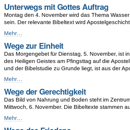
Unterwegs mit Gottes Auftrag
mit
den
Montag den 4. November wird das Thema Wasser 
koreanischen
Kirchen
sein. Der relevante Bibeltext wird Apostelgeschicht
-
Unterwegs
Mehr…
mit
Wege zur Einheit
Gottes
Auftrag
Das Morgengebet für Dienstag, 5. November, ist ins
-
des Heiligen Geistes am Pfingsttag auf die Apostel 
und der Bibelstudie zu Grunde liegt, ist aus der Ap
Wege
Mehr…
zur
Wege der Gerechtigkeit
Einheit
-
Das Bild von Nahrung und Boden steht im Zentrum
Mittwoch, 6. November. Die Bibeltexte stammen au
Wege
Mehr…
der
Gerechtigkeit