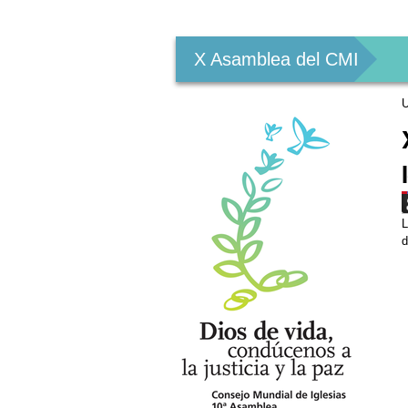
Herramientas
Personales
X Asamblea del CMI
U
L
d