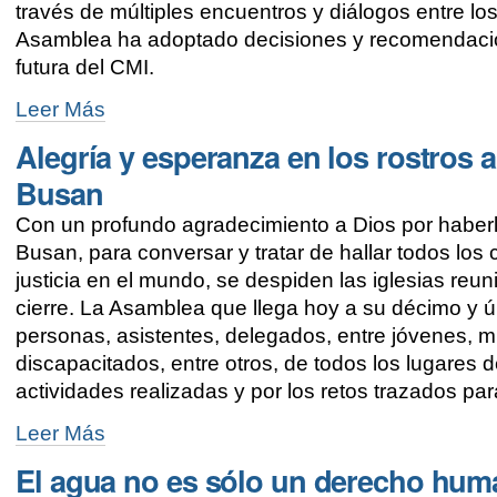
través de múltiples encuentros y diálogos entre lo
contemporáneo
Asamblea ha adoptado decisiones y recomendacion
-
futura del CMI.
La
Leer Más
Asamblea
Alegría y esperanza en los rostros a
renueva
su
Busan
compromiso
con
Con un profundo agradecimiento a Dios por haberl
la
Busan, para conversar y tratar de hallar todos los 
justicia
y
justicia en el mundo, se despiden las iglesias re
la
cierre. La Asamblea que llega hoy a su décimo y 
paz
personas, asistentes, delegados, entre jóvenes, 
-
discapacitados, entre otros, de todos los lugares 
actividades realizadas y por los retos trazados para
Alegría
Leer Más
y
El agua no es sólo un derecho hum
esperanza
en