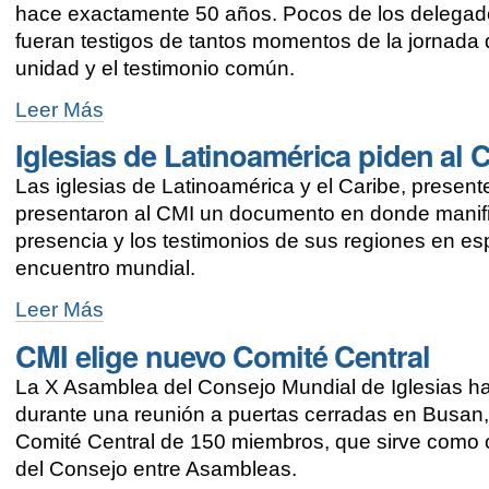
la
hace exactamente 50 años. Pocos de los delegado
injusticia
fueran testigos de tantos momentos de la jornada d
-
unidad y el testimonio común.
Testigo
Leer Más
de
Iglesias de Latinoamérica piden al 
la
historia:
Las iglesias de Latinoamérica y el Caribe, presen
la
intérprete
presentaron al CMI un documento en donde manifie
que
presencia y los testimonios de sus regiones en e
participó
encuentro mundial.
en
siete
Iglesias
Leer Más
Asambleas
de
-
CMI elige nuevo Comité Central
Latinoamérica
piden
La X Asamblea del Consejo Mundial de Iglesias ha
al
CMI
durante una reunión a puertas cerradas en Busan,
mayor
Comité Central de 150 miembros, que sirve como c
inclusión
del Consejo entre Asambleas.
-