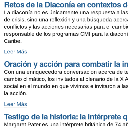
Retos de la Diaconía en contextos d
Pacífico
claman
La diaconía no es únicamente una respuesta a las
atención
al
de crisis, sino una reflexión y una búsqueda acerc
desplazamiento
conflictos y las acciones necesarias para el cambi
por
responsable de los programas CMI para la diaconí
cambio
climático
Caribe.
-
Retos
Leer Más
de
Oración y acción para combatir la in
la
Diaconía
Con una enriquecedora conversación acerca de tem
en
contextos
cambio climático, los invitados al plenario de la X 
de
social en el mundo en que vivimos e invitaron a l
exclusión
la acción.
-
Oración
Leer Más
y
Testigo de la historia: la intérprete
acción
para
Margaret Pater es una intérprete británica de 74 
combatir