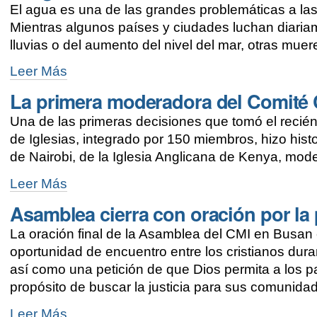
El agua es una de las grandes problemáticas a las
los
rostros
Mientras algunos países y ciudades luchan diaria
al
lluvias o del aumento del nivel del mar, otras muer
final
de
El
Leer Más
la
agua
Asamblea
La primera moderadora del Comité C
no
de
es
Busan
Una de las primeras decisiones que tomó el recié
sólo
-
un
de Iglesias, integrado por 150 miembros, hizo histo
derecho
de Nairobi, de la Iglesia Anglicana de Kenya, mod
humano,
es
La
Leer Más
un
primera
don
Asamblea cierra con oración por la
moderadora
de
del
Dios
La oración final de la Asamblea del CMI en Busan 
Comité
-
Central
oportunidad de encuentro entre los cristianos dur
del
así como una petición de que Dios permita a los pa
CMI
propósito de buscar la justicia para sus comunida
es
africana
Asamblea
Leer Más
-