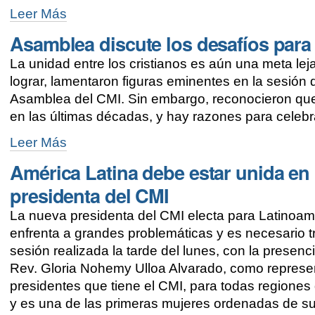
CMI
Leer Más
elige
Asamblea discute los desafíos para 
nuevo
Comité
La unidad entre los cristianos es aún una meta lej
Central
-
lograr, lamentaron figuras eminentes en la sesión 
Asamblea del CMI. Sin embargo, reconocieron que
en las últimas décadas, y hay razones para celebr
Asamblea
Leer Más
discute
América Latina debe estar unida en
los
desafíos
presidenta del CMI
para
lograr
La nueva presidenta del CMI electa para Latinoamé
la
enfrenta a grandes problemáticas y es necesario tra
unidad
en
sesión realizada la tarde del lunes, con la presenc
Cristo
Rev. Gloria Nohemy Ulloa Alvarado, como represen
-
presidentes que tiene el CMI, para todas regiones 
y es una de las primeras mujeres ordenadas de su