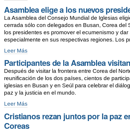
y
Asamblea elige a los nuevos presid
testimonios
de
La Asamblea del Consejo Mundial de Iglesias elig
acción
en
cerrada sólo con delegados en Busan, Corea del S
el
los presidentes es promover el ecumenismo y dar a
mundo
especialmente en sus respectivas regiones. Los pr
contemporáneo
-
Asamblea
Leer Más
elige
Participantes de la Asamblea visita
a
los
Después de visitar la frontera entre Corea del Nort
nuevos
presidentes
reunificación de los dos países, cientos de partic
del
iglesias en Busan y en Seúl para celebrar el diálog
CMI
paz y la justicia en el mundo.
-
Participantes
Leer Más
de
Cristianos rezan juntos por la paz en
la
Asamblea
Coreas
visitan