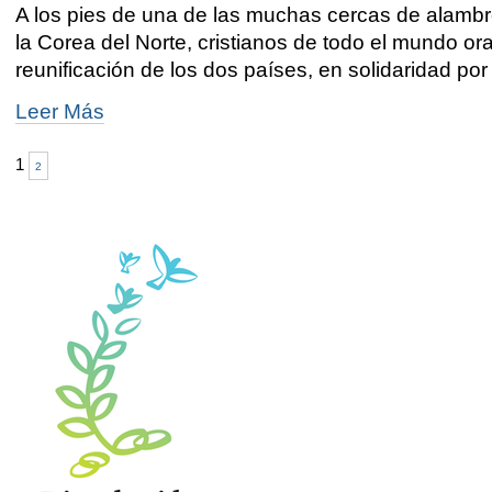
iglesias
A los pies de una de las muchas cercas de alambr
coreanas
la Corea del Norte, cristianos de todo el mundo or
-
reunificación de los dos países, en solidaridad por
Cristianos
Leer Más
rezan
juntos
1
2
por
la
paz
en
la
frontera
entre
las
dos
Coreas
-