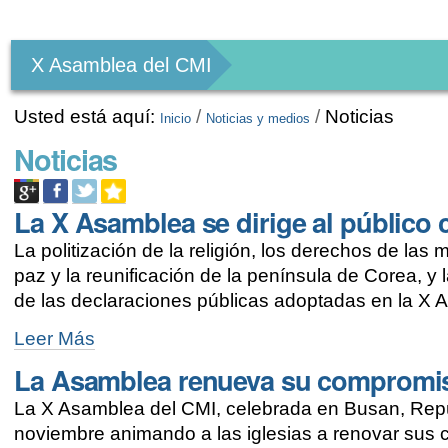
Herramientas
Personales
X Asamblea del CMI
Usted está aquí:
/
/
Noticias
Inicio
Noticias y medios
Noticias
La X Asamblea se dirige al públic
La politización de la religión, los derechos de las m
paz y la reunificación de la península de Corea, y
de las declaraciones públicas adoptadas en la X
La
Leer Más
X
La Asamblea renueva su compromiso 
Asamblea
se
La X Asamblea del CMI, celebrada en Busan, Repú
dirige
al
noviembre animando a las iglesias a renovar sus c
público