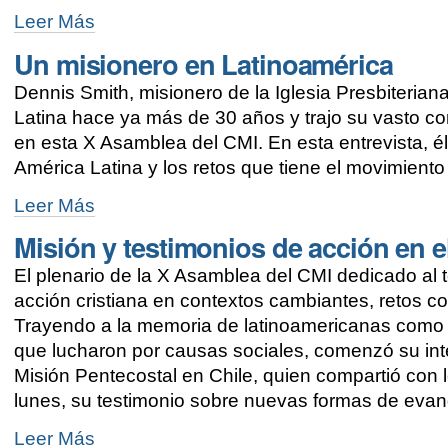
América
Leer Más
Latina
Un misionero en Latinoamérica
debe
estar
Dennis Smith, misionero de la Iglesia Presbiteria
unida
en
Latina hace ya más de 30 años y trajo su vasto co
una
en esta X Asamblea del CMI. En esta entrevista, él
sola
América Latina y los retos que tiene el movimient
misión,
dice
Un
Leer Más
nueva
misionero
presidenta
Misión y testimonios de acción en
en
del
Latinoamérica
CMI
El plenario de la X Asamblea del CMI dedicado al 
-
-
acción cristiana en contextos cambiantes, retos c
Trayendo a la memoria de latinoamericanas como V
que lucharon por causas sociales, comenzó su inter
Misión Pentecostal en Chile, quien compartió con 
lunes, su testimonio sobre nuevas formas de evan
Misión
Leer Más