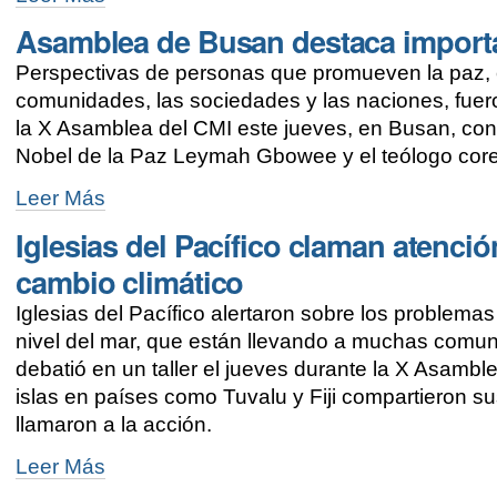
cierra
Asamblea de Busan destaca importa
con
oración
Perspectivas de personas que promueven la paz, c
por
la
comunidades, las sociedades y las naciones, fuer
paz
la X Asamblea del CMI este jueves, en Busan, con l
-
Nobel de la Paz Leymah Gbowee y el teólogo cor
Asamblea
Leer Más
de
Iglesias del Pacífico claman atenci
Busan
destaca
cambio climático
importancia
de
Iglesias del Pacífico alertaron sobre los problema
la
nivel del mar, que están llevando a muchas comuni
paz
-
debatió en un taller el jueves durante la X Asamb
islas en países como Tuvalu y Fiji compartieron su
llamaron a la acción.
Iglesias
Leer Más
del