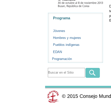
D
t
Navegación
p
Programa
E
Jóvenes
Hombres y mujeres
Pueblos indígenas
EDAN
Programación
©
2015
Consejo Mundi