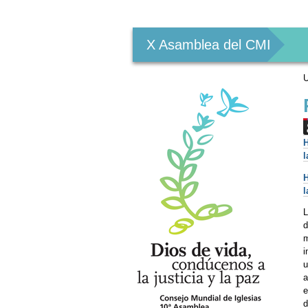
Herramientas
Personales
X Asamblea del CMI
U
H
H
L
d
m
i
u
a
e
d