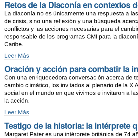
Retos de la Diaconía en contextos d
Pacífico
claman
La diaconía no es únicamente una respuesta a las
atención
al
de crisis, sino una reflexión y una búsqueda acerc
desplazamiento
conflictos y las acciones necesarias para el cambi
por
responsable de los programas CMI para la diaconí
cambio
climático
Caribe.
-
Retos
Leer Más
de
Oración y acción para combatir la in
la
Diaconía
Con una enriquecedora conversación acerca de tem
en
contextos
cambio climático, los invitados al plenario de la X 
de
social en el mundo en que vivimos e invitaron a l
exclusión
la acción.
-
Oración
Leer Más
y
Testigo de la historia: la intérprete
acción
para
Margaret Pater es una intérprete británica de 74 
combatir