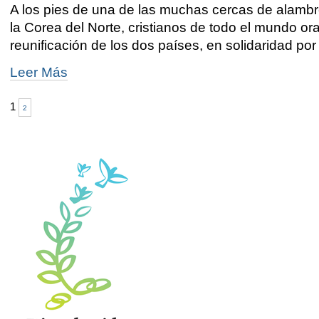
iglesias
A los pies de una de las muchas cercas de alambr
coreanas
la Corea del Norte, cristianos de todo el mundo or
-
reunificación de los dos países, en solidaridad por
Cristianos
Leer Más
rezan
juntos
1
2
por
la
paz
en
la
frontera
entre
las
dos
Coreas
-