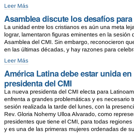
CMI
Leer Más
elige
Asamblea discute los desafíos para 
nuevo
Comité
La unidad entre los cristianos es aún una meta lej
Central
-
lograr, lamentaron figuras eminentes en la sesión 
Asamblea del CMI. Sin embargo, reconocieron que
en las últimas décadas, y hay razones para celebr
Asamblea
Leer Más
discute
América Latina debe estar unida en
los
desafíos
presidenta del CMI
para
lograr
La nueva presidenta del CMI electa para Latinoamé
la
enfrenta a grandes problemáticas y es necesario tra
unidad
en
sesión realizada la tarde del lunes, con la presenc
Cristo
Rev. Gloria Nohemy Ulloa Alvarado, como represen
-
presidentes que tiene el CMI, para todas regiones 
y es una de las primeras mujeres ordenadas de su