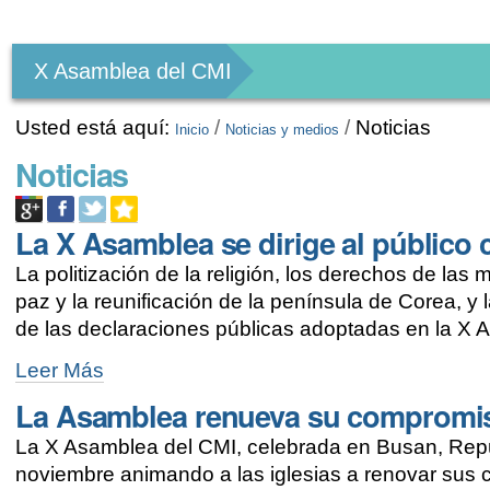
Herramientas
Personales
X Asamblea del CMI
Usted está aquí:
/
/
Noticias
Inicio
Noticias y medios
Noticias
La X Asamblea se dirige al públic
La politización de la religión, los derechos de las m
paz y la reunificación de la península de Corea, y
de las declaraciones públicas adoptadas en la X
La
Leer Más
X
La Asamblea renueva su compromiso 
Asamblea
se
La X Asamblea del CMI, celebrada en Busan, Repú
dirige
al
noviembre animando a las iglesias a renovar sus c
público