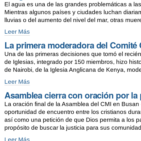
El agua es una de las grandes problemáticas a las
los
rostros
Mientras algunos países y ciudades luchan diaria
al
lluvias o del aumento del nivel del mar, otras muer
final
de
El
Leer Más
la
agua
Asamblea
La primera moderadora del Comité C
no
de
es
Busan
Una de las primeras decisiones que tomó el recié
sólo
-
un
de Iglesias, integrado por 150 miembros, hizo histo
derecho
de Nairobi, de la Iglesia Anglicana de Kenya, mod
humano,
es
La
Leer Más
un
primera
don
Asamblea cierra con oración por la
moderadora
de
del
Dios
La oración final de la Asamblea del CMI en Busan 
Comité
-
Central
oportunidad de encuentro entre los cristianos dur
del
así como una petición de que Dios permita a los pa
CMI
propósito de buscar la justicia para sus comunida
es
africana
Asamblea
Leer Más
-