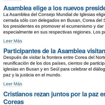
y
Asamblea elige a los nuevos presid
testimonios
de
La Asamblea del Consejo Mundial de Iglesias elig
acción
en
cerrada sólo con delegados en Busan, Corea del S
el
los presidentes es promover el ecumenismo y dar a
mundo
especialmente en sus respectivas regiones. Los pr
contemporáneo
-
Asamblea
Leer Más
elige
Participantes de la Asamblea visita
a
los
Después de visitar la frontera entre Corea del Nort
nuevos
presidentes
reunificación de los dos países, cientos de partic
del
iglesias en Busan y en Seúl para celebrar el diálog
CMI
paz y la justicia en el mundo.
-
Participantes
Leer Más
de
Cristianos rezan juntos por la paz en
la
Asamblea
Coreas
visitan