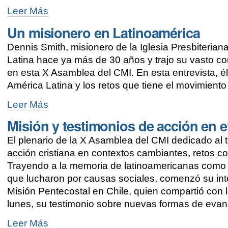
América
Leer Más
Latina
Un misionero en Latinoamérica
debe
estar
Dennis Smith, misionero de la Iglesia Presbiteria
unida
en
Latina hace ya más de 30 años y trajo su vasto co
una
en esta X Asamblea del CMI. En esta entrevista, él
sola
América Latina y los retos que tiene el movimient
misión,
dice
Un
Leer Más
nueva
misionero
presidenta
Misión y testimonios de acción en
en
del
Latinoamérica
CMI
El plenario de la X Asamblea del CMI dedicado al 
-
-
acción cristiana en contextos cambiantes, retos c
Trayendo a la memoria de latinoamericanas como V
que lucharon por causas sociales, comenzó su inter
Misión Pentecostal en Chile, quien compartió con 
lunes, su testimonio sobre nuevas formas de evan
Misión
Leer Más