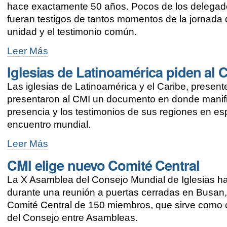
la
hace exactamente 50 años. Pocos de los delegado
injusticia
fueran testigos de tantos momentos de la jornada d
-
unidad y el testimonio común.
Testigo
Leer Más
de
Iglesias de Latinoamérica piden al 
la
historia:
Las iglesias de Latinoamérica y el Caribe, presen
la
intérprete
presentaron al CMI un documento en donde manifie
que
presencia y los testimonios de sus regiones en e
participó
encuentro mundial.
en
siete
Iglesias
Leer Más
Asambleas
de
-
CMI elige nuevo Comité Central
Latinoamérica
piden
La X Asamblea del Consejo Mundial de Iglesias ha
al
CMI
durante una reunión a puertas cerradas en Busan,
mayor
Comité Central de 150 miembros, que sirve como c
inclusión
del Consejo entre Asambleas.
-