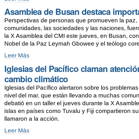
cierra
Asamblea de Busan destaca importa
con
oración
Perspectivas de personas que promueven la paz, c
por
la
comunidades, las sociedades y las naciones, fuer
paz
la X Asamblea del CMI este jueves, en Busan, con l
-
Nobel de la Paz Leymah Gbowee y el teólogo cor
Asamblea
Leer Más
de
Iglesias del Pacífico claman atenci
Busan
destaca
cambio climático
importancia
de
Iglesias del Pacífico alertaron sobre los problema
la
nivel del mar, que están llevando a muchas comuni
paz
-
debatió en un taller el jueves durante la X Asamb
islas en países como Tuvalu y Fiji compartieron su
llamaron a la acción.
Iglesias
Leer Más
del