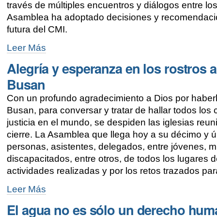
través de múltiples encuentros y diálogos entre lo
contemporáneo
Asamblea ha adoptado decisiones y recomendacion
-
futura del CMI.
La
Leer Más
Asamblea
Alegría y esperanza en los rostros a
renueva
su
Busan
compromiso
con
Con un profundo agradecimiento a Dios por haberl
la
Busan, para conversar y tratar de hallar todos los 
justicia
y
justicia en el mundo, se despiden las iglesias re
la
cierre. La Asamblea que llega hoy a su décimo y 
paz
personas, asistentes, delegados, entre jóvenes, 
-
discapacitados, entre otros, de todos los lugares 
actividades realizadas y por los retos trazados para
Alegría
Leer Más
y
El agua no es sólo un derecho hum
esperanza
en