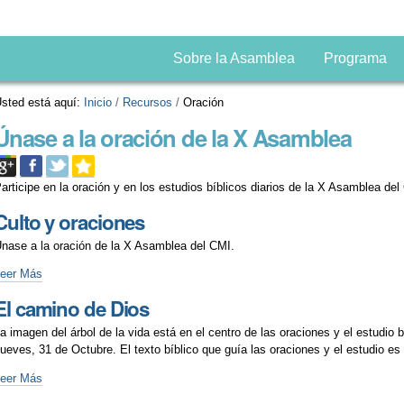
Sobre la Asamblea
Programa
sted está aquí:
Inicio
/
Recursos
/
Oración
Únase a la oración de la X Asamblea
articipe en la oración y en los estudios bíblicos diarios de la X Asamblea del
Culto y oraciones
nase a la oración de la X Asamblea del CMI.
ulto
eer Más
y
El camino de Dios
raciones
a imagen del árbol de la vida está en el centro de las oraciones y el estudio b
ueves, 31 de Octubre. El texto bíblico que guía las oraciones y el estudio es
l
eer Más
camino