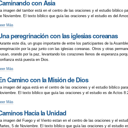
Caminando con Asia
de
ios
a imagen del tambor está en el centro de las oraciones y el estudio bíblico pa
e Noviembre. El texto bíblico que guía las oraciones y el estudio es del Amo
Caminando
eer Más
con
Una peregrinación con las iglesias coreanas
sia
urante este día, un grupo importante de entre los participantes de la Asambl
eregrinación por la paz junto con las iglesias coreanas. Otros y otras perma
usan, orando por la paz, levantando los corazones llenos de esperanza porq
onfianza está puesta en Dios.
na
eer Más
eregrinación
En Camino con la Misión de Dios
on
as
a imagen del agua está en el centro de las oraciones y el estudio bíblico para
glesias
oviembre. El texto bíblico que guía las oraciones y el estudio es de Actos 8:
oreanas
En
eer Más
Camino
Caminos Hacia la Unidad
con
a
a imagen del Fuego y el Viento estan en el centro de las oraciones y el estudi
isión
artes, 5 de Noviembre. El texto bíblico que guía las oraciones y el estudio e