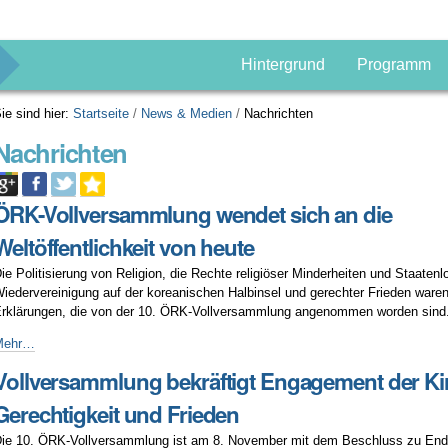
g
Hintergrund
Programm
ie sind hier:
Startseite
/
News & Medien
/
Nachrichten
Nachrichten
ÖRK-Vollversammlung wendet sich an die
Weltöffentlichkeit von heute
ie Politisierung von Religion, die Rechte religiöser Minderheiten und Staatenl
iedervereinigung auf der koreanischen Halbinsel und gerechter Frieden waren
rklärungen, die von der 10. ÖRK-Vollversammlung angenommen worden sind
RK-
Mehr…
ollversammlung
Vollversammlung bekräftigt Engagement der Ki
endet
ich
Gerechtigkeit und Frieden
n
ie
ie 10. ÖRK-Vollversammlung ist am 8. November mit dem Beschluss zu End