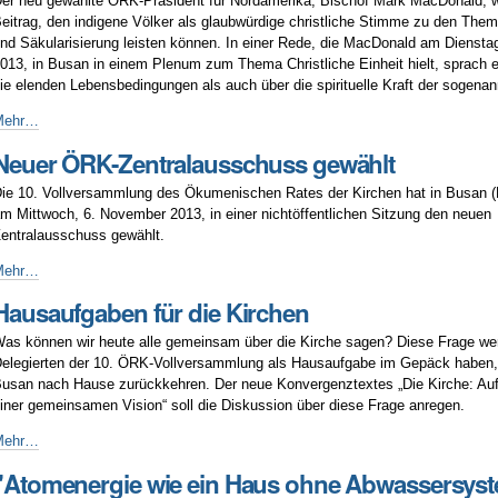
er neu gewählte ÖRK-Präsident für Nordamerika, Bischof Mark MacDonald, wi
eben“
eitrag, den indigene Völker als glaubwürdige christliche Stimme zu den Th
nd Säkularisierung leisten können. In einer Rede, die MacDonald am Dienst
013, in Busan in einem Plenum zum Thema Christliche Einheit hielt, sprach 
ie elenden Lebensbedingungen als auch über die spirituelle Kraft der sogena
RK-
Mehr…
räsident
Neuer ÖRK-Zentralausschuss gewählt
n
er
ie 10. Vollversammlung des Ökumenischen Rates der Kirchen hat in Busan (
ront
m Mittwoch, 6. November 2013, in einer nichtöffentlichen Sitzung den neuen
es
entralausschuss gewählt.
limawandels
euer
Mehr…
RK-
Hausaufgaben für die Kirchen
entralausschuss
ewählt
as können wir heute alle gemeinsam über die Kirche sagen? Diese Frage we
elegierten der 10. ÖRK-Vollversammlung als Hausaufgabe im Gepäck haben,
usan nach Hause zurückkehren. Der neue Konvergenztextes „Die Kirche: A
iner gemeinsamen Vision“ soll die Diskussion über diese Frage anregen.
ausaufgaben
Mehr…
ür
"Atomenergie wie ein Haus ohne Abwassersys
ie