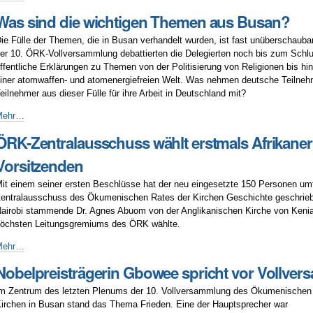
ösung
Was sind die wichtigen Themen aus Busan?
ür
lüchtlinge
ie Fülle der Themen, die in Busan verhandelt wurden, ist fast unüberschauba
n
er 10. ÖRK-Vollversammlung debattierten die Delegierten noch bis zum Schlu
uropa
ffentliche Erklärungen zu Themen von der Politisierung von Religionen bis h
ordert
iner atomwaffen- und atomenergiefreien Welt. Was nehmen deutsche Teilneh
RK-
eilnehmer aus dieser Fülle für ihre Arbeit in Deutschland mit?
eneralsekretär
Was
Mehr…
ind
ÖRK-Zentralausschuss wählt erstmals Afrikaner
ie
ichtigen
Vorsitzenden
hemen
us
it einem seiner ersten Beschlüsse hat der neu eingesetzte 150 Personen u
usan?
entralausschuss des Ökumenischen Rates der Kirchen Geschichte geschriebe
airobi stammende Dr. Agnes Abuom von der Anglikanischen Kirche von Kenia
öchsten Leitungsgremiums des ÖRK wählte.
RK-
Mehr…
entralausschuss
Nobelpreisträgerin Gbowee spricht vor Vollve
ählt
rstmals
m Zentrum des letzten Plenums der 10. Vollversammlung des Ökumenischen
frikanerin
irchen in Busan stand das Thema Frieden. Eine der Hauptsprecher war
ur