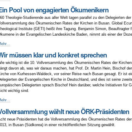
aben
Ein Pool von engagierten Ökumenikern
nterschiedlichen
risen
60 Theologie-Studierende aus aller Welt tagen parallel zu den Delegierten der
ber
ollversammlung des Ökumenischen Rates der Kirchen in Busan. Global Ecu
as
heological Institute (GETI) heißt ihre Tagung. Benjamin Simon, Beauftragter 
leiche
kumene in der Evangelischen Landeskirche Baden, nimmt als einer der Dozen
iel"
in
Mehr…
ool
Wir müssen klar und konkret sprechen
on
ngagierten
ie wichtig ist die 10. Vollversammlung des Ökumenischen Rates der Kirche
kumenikern
ängt davon ab, was wir daraus machen, hat Prof. Dr. Martin Hein, Bischof de
irche von Kurhessen-Waldeck, vor seiner Reise nach Busan gesagt. Er ist ei
elegierten der Evangelischen Kirche in Deutschland, und dies ist seine zwe
uropäischen Delegierten sprach Bischof Hein darüber, welche Initiativen für 
icht wichtig sind.
ir
Mehr…
üssen
Vollversammlung wählt neue ÖRK-Präsidenten
lar
nd
cht neue Präsidenten hat die Vollversammlung des Ökumenischen Rates de
onkret
013, in Busan (Südkorea) in einer nichtöffentlichen Sitzung gewählt.
prechen