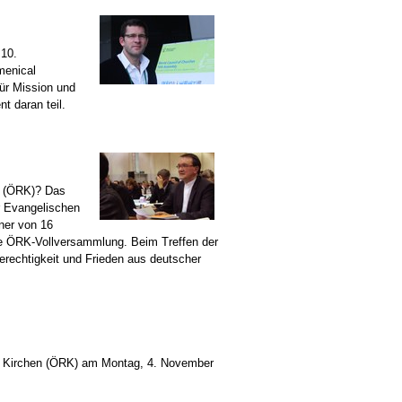
 10.
menical
für Mission und
t daran teil.
n (ÖRK)? Das
r Evangelischen
ner von 16
ite ÖRK-Vollversammlung. Beim Treffen der
Gerechtigkeit und Frieden aus deutscher
r Kirchen (ÖRK) am Montag, 4. November