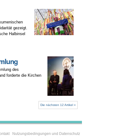
Ökumenischen
arität gezeigt.
sche Halbinsel
mmlung
ammlung des
d forderte die Kirchen
Die nächsten 12 Artikel »
ontakt
Nutzungsbedingungen und Datenschutz