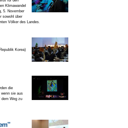
rbt für den
emen Klimawandel
ag, 5. November
er sowohl über
nnten Völker des Landes.
Republik Korea)
rden die
 wenn sie aus
uf dem Weg zu
tem"