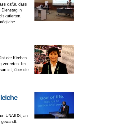
ass dafür, dass
 Dienstag in
iskutierten.
 mögliche
Rat der Kirchen
 vertreten. Im
san ist, über die
leiche
 von UNAIDS, an
n gewandt.