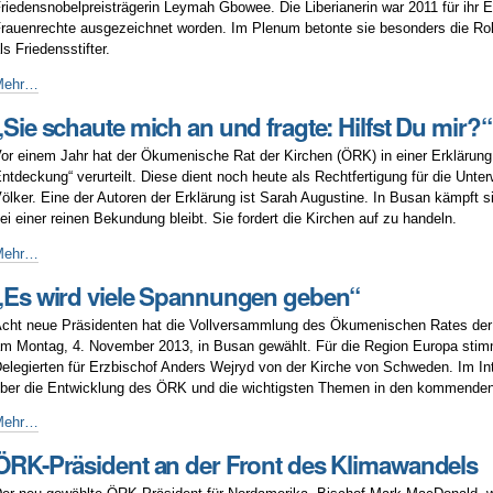
riedensnobelpreisträgerin Leymah Gbowee. Die Liberianerin war 2011 für ihr 
orsitzenden
rauenrechte ausgezeichnet worden. Im Plenum betonte sie besonders die Rol
ls Friedensstifter.
obelpreisträgerin
Mehr…
bowee
„Sie schaute mich an und fragte: Hilfst Du mir?“
pricht
or
or einem Jahr hat der Ökumenische Rat der Kirchen (ÖRK) in einer Erklärung 
ollversammlung
ntdeckung“ verurteilt. Diese dient noch heute als Rechtfertigung für die Unte
ölker. Eine der Autoren der Erklärung ist Sarah Augustine. In Busan kämpft si
ei einer reinen Bekundung bleibt. Sie fordert die Kirchen auf zu handeln.
Sie
Mehr…
chaute
„Es wird viele Spannungen geben“
mich
an
cht neue Präsidenten hat die Vollversammlung des Ökumenischen Rates der
und
m Montag, 4. November 2013, in Busan gewählt. Für die Region Europa stim
ragte:
elegierten für Erzbischof Anders Wejryd von der Kirche von Schweden. Im Int
ilfst
ber die Entwicklung des ÖRK und die wichtigsten Themen in den kommenden
Du
ir?“
Es
Mehr…
ird
ÖRK-Präsident an der Front des Klimawandels
iele
pannungen