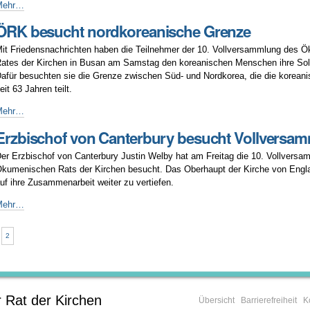
ollversammlung
Mehr…
ählt
ÖRK besucht nordkoreanische Grenze
eue
RK-
it Friedensnachrichten haben die Teilnehmer der 10. Vollversammlung des 
räsidenten
ates der Kirchen in Busan am Samstag den koreanischen Menschen ihre Solid
afür besuchten sie die Grenze zwischen Süd- und Nordkorea, die die koreani
eit 63 Jahren teilt.
ÖRK
Mehr…
esucht
Erzbischof von Canterbury besucht Vollversa
ordkoreanische
renze
er Erzbischof von Canterbury Justin Welby hat am Freitag die 10. Vollvers
kumenischen Rats der Kirchen besucht. Das Oberhaupt der Kirche von Englan
uf ihre Zusammenarbeit weiter zu vertiefen.
rzbischof
Mehr…
von
anterbury
2
esucht
ollversammlung
 Rat der Kirchen
Übersicht
Barrierefreiheit
K