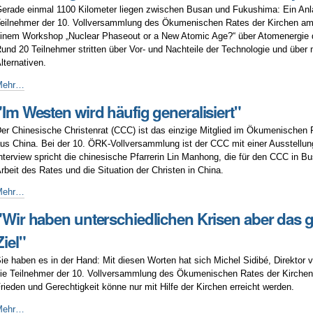
irchen
erade einmal 1100 Kilometer liegen zwischen Busan und Fukushima: Ein Anl
eilnehmer der 10. Vollversammlung des Ökumenischen Rates der Kirchen am
inem Workshop „Nuclear Phaseout or a New Atomic Age?“ über Atomenergie d
und 20 Teilnehmer stritten über Vor- und Nachteile der Technologie und über
lternativen.
Atomenergie
Mehr…
ie
"Im Westen wird häufig generalisiert"
in
aus
er Chinesische Christenrat (CCC) ist das einzige Mitglied im Ökumenischen 
hne
us China. Bei der 10. ÖRK-Vollversammlung ist der CCC mit einer Ausstellung
bwassersystem"
nterview spricht die chinesische Pfarrerin Lin Manhong, die für den CCC in Bu
rbeit des Rates und die Situation der Christen in China.
Im
Mehr…
esten
"Wir haben unterschiedlichen Krisen aber das g
ird
äufig
Ziel"
eneralisiert"
ie haben es in der Hand: Mit diesen Worten hat sich Michel Sidibé, Direktor
ie Teilnehmer der 10. Vollversammlung des Ökumenischen Rates der Kirche
rieden und Gerechtigkeit könne nur mit Hilfe der Kirchen erreicht werden.
Wir
Mehr…