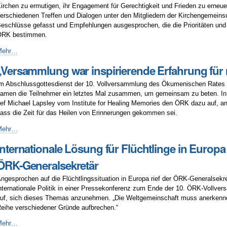
eltöffentlichkeit
irchen zu ermutigen, ihr Engagement für Gerechtigkeit und Frieden zu erneue
on
erschiedenen Treffen und Dialogen unter den Mitgliedern der Kirchengemeins
eute
eschlüsse gefasst und Empfehlungen ausgesprochen, die die Prioritäten und 
ÖRK bestimmen.
ollversammlung
Mehr…
ekräftigt
„Versammlung war inspirierende Erfahrung für
ngagement
er
m Abschlussgottesdienst der 10. Vollversammlung des Ökumenischen Rates 
irchen
amen die Teilnehmer ein letztes Mal zusammen, um gemeinsam zu beten. In 
ür
ief Michael Lapsley vom Institute for Healing Memories den ÖRK dazu auf, a
erechtigkeit
ass die Zeit für das Heilen von Erinnerungen gekommen sei.
nd
rieden
Versammlung
Mehr…
ar
Internationale Lösung für Flüchtlinge in Europa 
nspirierende
rfahrung
ÖRK-Generalsekretär
ür
ich“
ngesprochen auf die Flüchtlingssituation in Europa rief der ÖRK-Generalsekre
nternationale Politik in einer Pressekonferenz zum Ende der 10. ÖRK-Vollve
uf, sich dieses Themas anzunehmen. „Die Weltgemeinschaft muss anerkennen,
eihe verschiedener Gründe aufbrechen.“
nternationale
Mehr…