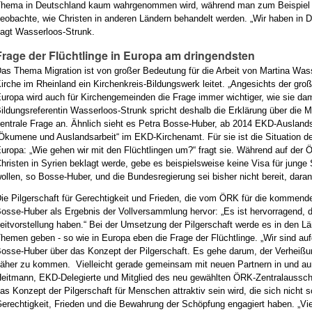
hema in Deutschland kaum wahrgenommen wird, während man zum Beispiel 
eobachte, wie Christen in anderen Ländern behandelt werden. „Wir haben in
agt Wasserloos-Strunk.
Frage der Flüchtlinge in Europa am dringendsten
as Thema Migration ist von großer Bedeutung für die Arbeit von Martina Wass
irche im Rheinland ein Kirchenkreis-Bildungswerk leitet. „Angesichts der gr
uropa wird auch für Kirchengemeinden die Frage immer wichtiger, wie sie dam
ildungsreferentin Wasserloos-Strunk spricht deshalb die Erklärung über die
entrale Frage an. Ähnlich sieht es Petra Bosse-Huber, ab 2014 EKD-Auslandsb
Ökumene und Auslandsarbeit“ im EKD-Kirchenamt. Für sie ist die Situation der
uropa: „Wie gehen wir mit den Flüchtlingen um?“ fragt sie. Während auf der
hristen in Syrien beklagt werde, gebe es beispielsweise keine Visa für junge 
ollen, so Bosse-Huber, und die Bundesregierung sei bisher nicht bereit, dara
ie Pilgerschaft für Gerechtigkeit und Frieden, die vom ÖRK für die kommende
osse-Huber als Ergebnis der Vollversammlung hervor: „Es ist hervorragend,
eitvorstellung haben.“ Bei der Umsetzung der Pilgerschaft werde es in den Lä
hemen geben - so wie in Europa eben die Frage der Flüchtlinge. „Wir sind auf
osse-Huber über das Konzept der Pilgerschaft. Es gehe darum, der Verheißu
äher zu kommen. Vielleicht gerade gemeinsam mit neuen Partnern in und auß
eitmann, EKD-Delegierte und Mitglied des neu gewählten ÖRK-Zentralausschu
as Konzept der Pilgerschaft für Menschen attraktiv sein wird, die sich nicht
erechtigkeit, Frieden und die Bewahrung der Schöpfung engagiert haben. „Vie