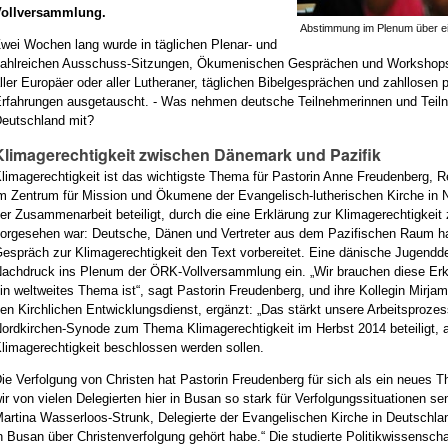
Vollversammlung.
Abstimmung im Plenum über e
wei Wochen lang wurde in täglichen Plenar- und
ahlreichen Ausschuss-Sitzungen, Ökumenischen Gesprächen und Workshops
ller Europäer oder aller Lutheraner, täglichen Bibelgesprächen und zahllosen
rfahrungen ausgetauscht. - Was nehmen deutsche Teilnehmerinnen und Teilnehm
eutschland mit?
Klimagerechtigkeit zwischen Dänemark und Pazifik
limagerechtigkeit ist das wichtigste Thema für Pastorin Anne Freudenberg, Re
m Zentrum für Mission und Ökumene der Evangelisch-lutherischen Kirche in N
er Zusammenarbeit beteiligt, durch die eine Erklärung zur Klimagerechtigkeit
orgesehen war: Deutsche, Dänen und Vertreter aus dem Pazifischen Raum 
espräch zur Klimagerechtigkeit den Text vorbereitet. Eine dänische Jugendd
achdruck ins Plenum der ÖRK-Vollversammlung ein. „Wir brauchen diese Erk
in weltweites Thema ist“, sagt Pastorin Freudenberg, und ihre Kollegin Mirjam
en Kirchlichen Entwicklungsdienst, ergänzt: „Das stärkt unsere Arbeitsprozes
ordkirchen-Synode zum Thema Klimagerechtigkeit im Herbst 2014 beteiligt,
limagerechtigkeit beschlossen werden sollen.
ie Verfolgung von Christen hat Pastorin Freudenberg für sich als ein neues Th
ir von vielen Delegierten hier in Busan so stark für Verfolgungssituationen se
artina Wasserloos-Strunk, Delegierte der Evangelischen Kirche in Deutschlan
n Busan über Christenverfolgung gehört habe.“ Die studierte Politikwissenscha