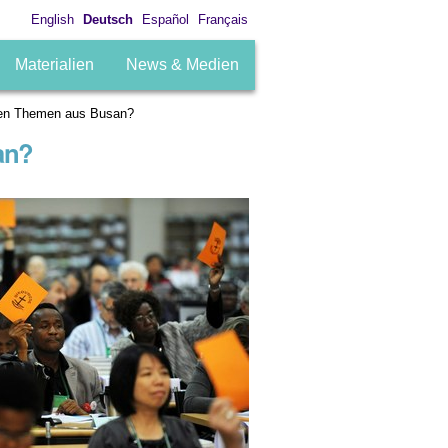
English
Deutsch
Español
Français
Materialien
News & Medien
gen Themen aus Busan?
an?