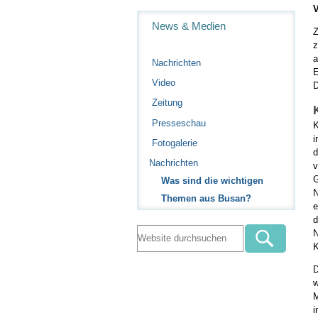
Navigation
News & Medien
Z
z
a
Nachrichten
E
Video
D
Zeitung
Presseschau
K
i
Fotogalerie
d
Nachrichten
v
G
Was sind die wichtigen
N
Themen aus Busan?
e
d
N
K
D
w
M
i