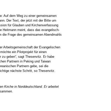
che: Auf dem Weg zu einer gemeinsamen
nn. Der Text, der jetzt mit der Bitte um
ssion für Glauben und Kirchenverfassung
Anne Heitmann meint, dass das evangelisch-
 um die Frage des gemeinsamen Abendmahls
der Arbeitsgemeinschaft der Evangelischen
 möchte ein Pilotprojekt für einen
r zu geben“, sagt Thesenvitz. Er habe
chen Partnern in Peking und Taiwan
eanischen Partnern gebe, sei die
htige nächste Schritt, so Thesenvitz.
en Kirche in Norddeutschland. Er arbeitet
zusammen.