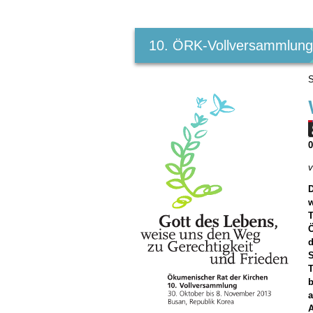
Benutzerspezifische
Werkzeuge
10. ÖRK-Vollversammlun
S
v
D
w
T
d
S
T
b
a
A