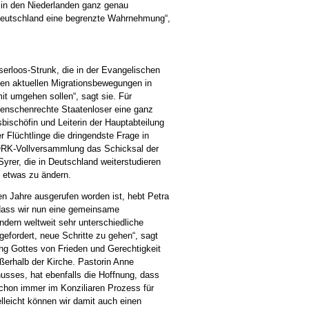
in den Niederlanden ganz genau
 Deutschland eine begrenzte Wahrnehmung“,
erloos-Strunk, die in der Evangelischen
oßen aktuellen Migrationsbewegungen in
it umgehen sollen“, sagt sie. Für
 Menschenrechte Staatenloser eine ganz
ischöfin und Leiterin der Hauptabteilung
 Flüchtlinge die dringendste Frage in
 ÖRK-Vollversammlung das Schicksal der
Syrer, die in Deutschland weiterstudieren
n etwas zu ändern.
n Jahre ausgerufen worden ist, hebt Petra
 dass wir nun eine gemeinsame
ndern weltweit sehr unterschiedliche
gefordert, neue Schritte zu gehen“, sagt
ng Gottes von Frieden und Gerechtigkeit
erhalb der Kirche. Pastorin Anne
sses, hat ebenfalls die Hoffnung, dass
 schon immer im Konziliaren Prozess für
lleicht können wir damit auch einen