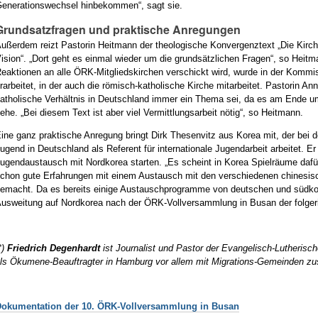
enerationswechsel hinbekommen“, sagt sie.
Grundsatzfragen und praktische Anregungen
ußerdem reizt Pastorin Heitmann der theologische Konvergenztext „Die Kir
ision“. „Dort geht es einmal wieder um die grundsätzlichen Fragen“, so Heitma
eaktionen an alle ÖRK-Mitgliedskirchen verschickt wird, wurde in der Kommi
rarbeitet, in der auch die römisch-katholische Kirche mitarbeitet. Pastorin 
atholische Verhältnis in Deutschland immer ein Thema sei, da es am Ende
ehe. „Bei diesem Text ist aber viel Vermittlungsarbeit nötig“, so Heitmann.
ine ganz praktische Anregung bringt Dirk Thesenvitz aus Korea mit, der bei 
ugend in Deutschland als Referent für internationale Jugendarbeit arbeitet. Er
ugendaustausch mit Nordkorea starten. „Es scheint in Korea Spielräume dafü
chon gute Erfahrungen mit einem Austausch mit den verschiedenen chinesis
emacht. Da es bereits einige Austauschprogramme von deutschen und südkor
usweitung auf Nordkorea nach der ÖRK-Vollversammlung in Busan der folgeric
*)
Friedrich Degenhardt
ist Journalist und Pastor der Evangelisch-Lutherisch
ls Ökumene-Beauftragter in Hamburg vor allem mit Migrations-Gemeinden 
Dokumentation der 10. ÖRK-Vollversammlung in Busan