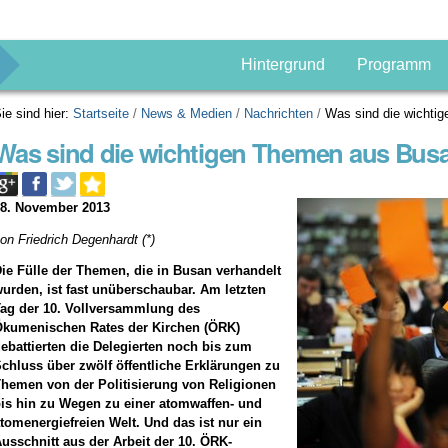
g
Hintergrund
Programm
ie sind hier:
Startseite
/
News & Medien
/
Nachrichten
/
Was sind die wichti
Was sind die wichtigen Themen aus Bus
08. November 2013
on Friedrich Degenhardt (*)
ie Fülle der Themen, die in Busan verhandelt
urden, ist fast unüberschaubar. Am letzten
ag der 10. Vollversammlung des
Ökumenischen Rates der Kirchen (ÖRK)
ebattierten die Delegierten noch bis zum
chluss über zwölf öffentliche Erklärungen zu
hemen von der Politisierung von Religionen
is hin zu Wegen zu einer atomwaffen- und
tomenergiefreien Welt. Und das ist nur ein
usschnitt aus der Arbeit der 10. ÖRK-