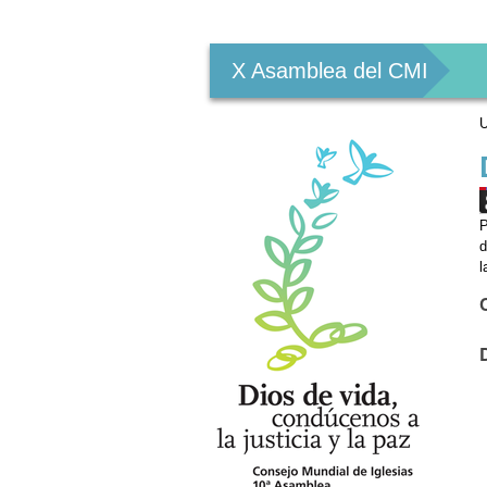
Herramientas
Personales
X Asamblea del CMI
U
P
d
l