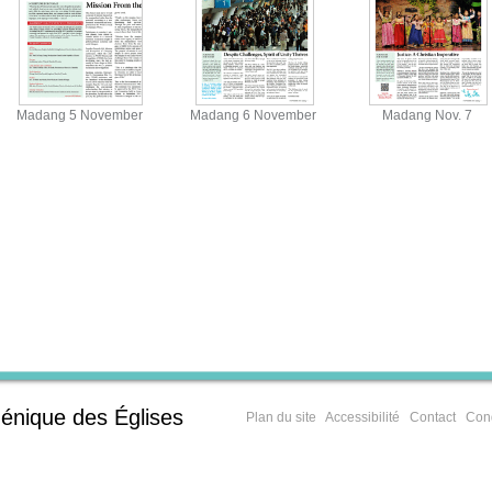
Madang 5 November
Madang 6 November
Madang Nov. 7
View
View
View
énique des Églises
Plan du site
Accessibilité
Contact
Cond