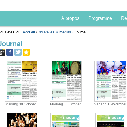
À propos
Programme
Re
ous êtes ici :
Accueil
/
Nouvelles & médias
/
Journal
Journal
Madang 30 October
Madang 31 October
Madang 1 November
View
View
View