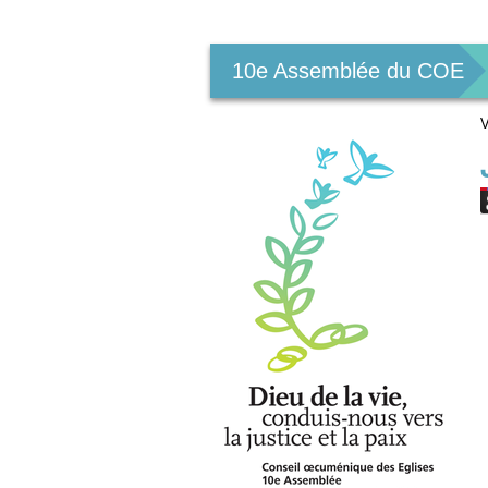
Outils
personnels
10e Assemblée du COE
V