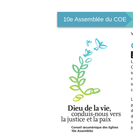
Outils
personnels
10e Assemblée du COE
V
L
C
t
c
t
c
L
p
d
d
s
j