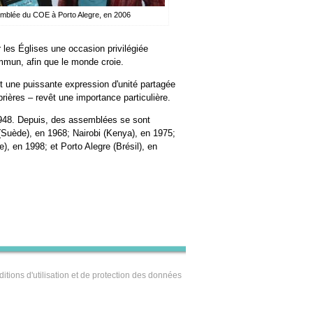
emblée du COE à Porto Alegre, en 2006
r les Églises une occasion privilégiée
ommun, afin que le monde croie.
t une puissante expression d'unité partagée
prières – revêt une importance particulière.
948. Depuis, des assemblées se sont
(Suède), en 1968; Nairobi (Kenya), en 1975;
, en 1998; et Porto Alegre (Brésil), en
itions d'utilisation et de protection des données