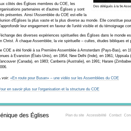
ux côtés des Églises membres du COE, les
Des délégués à la 9e Ass
rganisations partenaires et d'autres Églises y sont
rès présentes. Ainsi l'Assemblée du COE est-elle la
éunion d'Églises la plus vaste et la plus diverse au monde. Elle constitue pou
'approfondir leur engagement en faveur de l'unité visible et du témoignage c
'échange des diverses expériences spirituelles des Églises dans le monde es
n Christ. À chaque Assemblée, la vie spirituelle – cultes, études bibliques et 
e COE a été fondé à sa Première Assemblée à Amsterdam (Pays-Bas), en 1
enues à Evanston (États-Unis), en 1954; New Delhi (Inde), en 1961; Uppsala 
ancouver (Canada), en 1983; Canberra (Australie), en 1991; Harare (Zimbabwe)
006.
 voir:
«En route pour Busan» – une vidéo sur les Assemblées du COE
our en savoir plus sur l'organisation et la structure du COE
énique des Églises
Plan du site
Accessibilité
Contact
Cond