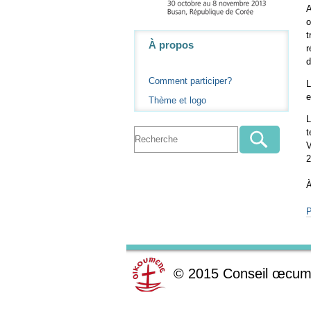
A
o
t
Navigation
À propos
r
d
Comment participer?
L
e
Thème et logo
L
t
V
2
À
P
©
2015
Conseil œcum