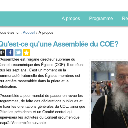
À propos
Programme
Re
ous êtes ici :
Accueil
/
À propos
Qu'est-ce qu'une Assemblée du COE?
'Assemblée est l'organe directeur suprême du
onseil œcuménique des Églises (COE). Il se réunit
ous les sept ans. C'est un moment où la
ommunauté fraternelle des Églises membres est
out entière rassemblée dans la prière et la
élébration.
'Assemblée a pour mandat de passer en revue les
rogrammes, de faire des déclarations publiques et
e fixer les orientations générales du COE, ainsi que
'élire les présidents et un Comité central qui
upervisera les activités du Conseil œcuménique
usqu'à l'Assemblée suivante.