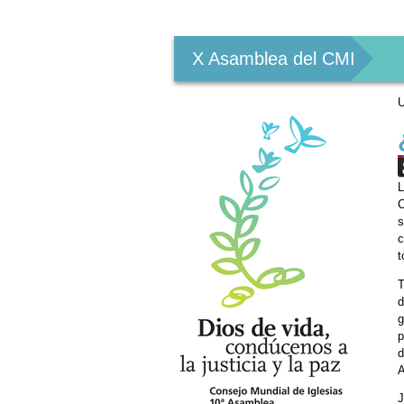
Herramientas
Personales
X Asamblea del CMI
U
L
C
s
c
t
T
d
g
p
d
J