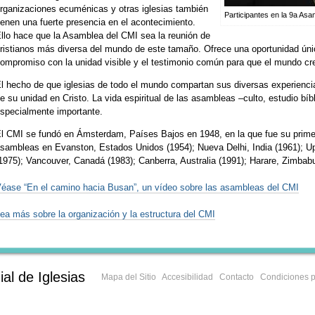
rganizaciones ecuménicas y otras iglesias también
Participantes en la 9a Asa
ienen una fuerte presencia en el acontecimiento.
llo hace que la Asamblea del CMI sea la reunión de
ristianos más diversa del mundo de este tamaño. Ofrece una oportunidad únic
ompromiso con la unidad visible y el testimonio común para que el mundo cr
l hecho de que iglesias de todo el mundo compartan sus diversas experienci
e su unidad en Cristo. La vida espiritual de las asambleas –culto, estudio bí
specialmente importante.
l CMI se fundó en Ámsterdam, Países Bajos en 1948, en la que fue su prim
sambleas en Evanston, Estados Unidos (1954); Nueva Delhi, India (1961); Up
1975); Vancouver, Canadá (1983); Canberra, Australia (1991); Harare, Zimbabue
éase “En el camino hacia Busan”, un vídeo sobre las asambleas del CMI
ea más sobre la organización y la estructura del CMI
al de Iglesias
Mapa del Sitio
Accesibilidad
Contacto
Condiciones p