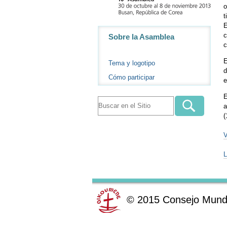
o
t
E
Navegación
c
Sobre la Asamblea
c
E
Tema y logotipo
d
Cómo participar
e
E
a
(
V
L
©
2015
Consejo Mundi