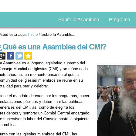
Sobre la Asamblea
Programa
sted está aquí:
Inicio
/
Sobre la Asamblea
¿Qué es una Asamblea del CMI?
a Asamblea es el órgano legislativo supremo del
onsejo Mundial de Iglesias (CMI) y se reúne cada
iete años. Es un momento único en el que la
omunidad de iglesias miembros se reúne en su
otalidad para orar y celebrar.
iene el mandato de examinar los programas, hacer
eclaraciones públicas y determinar las políticas
enerales del CMI, así como de elegir a los
residentes y nombrar un Comité Central encargado
e supervisar la labor del Consejo hasta la siguiente
Asamblea.
unto con las iglesias miembros del CMI, las