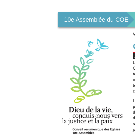
Outils
personnels
10e Assemblée du COE
V
L
C
t
c
t
c
L
p
d
d
s
j