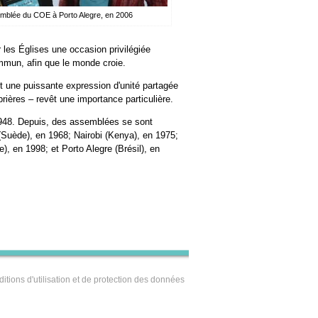
emblée du COE à Porto Alegre, en 2006
r les Églises une occasion privilégiée
ommun, afin que le monde croie.
t une puissante expression d'unité partagée
prières – revêt une importance particulière.
948. Depuis, des assemblées se sont
(Suède), en 1968; Nairobi (Kenya), en 1975;
, en 1998; et Porto Alegre (Brésil), en
itions d'utilisation et de protection des données