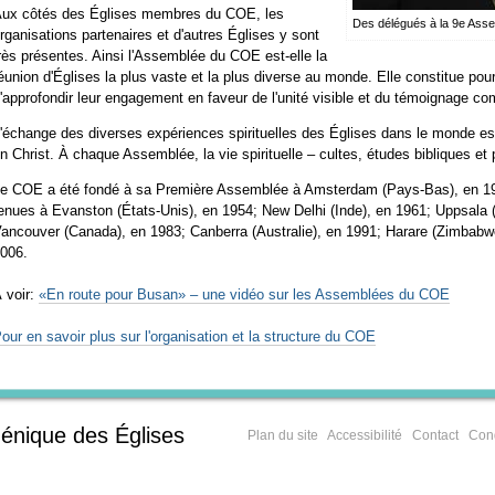
ux côtés des Églises membres du COE, les
Des délégués à la 9e Ass
rganisations partenaires et d'autres Églises y sont
rès présentes. Ainsi l'Assemblée du COE est-elle la
éunion d'Églises la plus vaste et la plus diverse au monde. Elle constitue pou
'approfondir leur engagement en faveur de l'unité visible et du témoignage c
'échange des diverses expériences spirituelles des Églises dans le monde es
n Christ. À chaque Assemblée, la vie spirituelle – cultes, études bibliques et 
e COE a été fondé à sa Première Assemblée à Amsterdam (Pays-Bas), en 1
enues à Evanston (États-Unis), en 1954; New Delhi (Inde), en 1961; Uppsala 
ancouver (Canada), en 1983; Canberra (Australie), en 1991; Harare (Zimbabwe)
006.
 voir:
«En route pour Busan» – une vidéo sur les Assemblées du COE
our en savoir plus sur l'organisation et la structure du COE
énique des Églises
Plan du site
Accessibilité
Contact
Cond