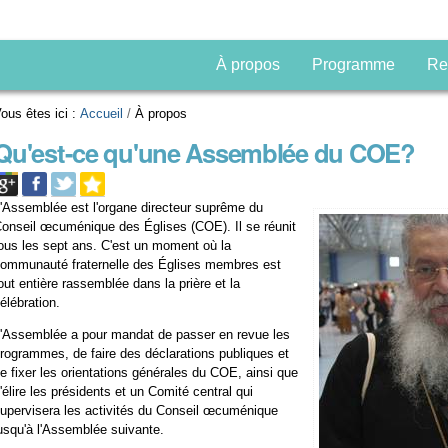
À propos
Programme
Re
ous êtes ici :
Accueil
/
À propos
Qu'est-ce qu'une Assemblée du COE?
'Assemblée est l'organe directeur suprême du
onseil œcuménique des Églises (COE). Il se réunit
ous les sept ans. C'est un moment où la
ommunauté fraternelle des Églises membres est
out entière rassemblée dans la prière et la
élébration.
'Assemblée a pour mandat de passer en revue les
rogrammes, de faire des déclarations publiques et
e fixer les orientations générales du COE, ainsi que
'élire les présidents et un Comité central qui
upervisera les activités du Conseil œcuménique
usqu'à l'Assemblée suivante.