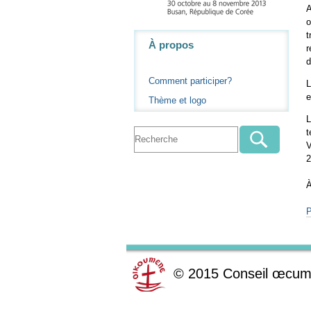
A
o
t
Navigation
À propos
r
d
Comment participer?
L
e
Thème et logo
L
t
V
2
À
P
©
2015
Conseil œcum