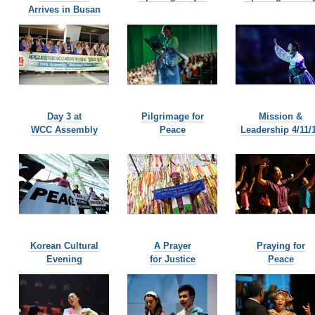
Arrives in Busan
Day 3 at
Pilgrimage for
Mission &
WCC Assembly
Peace
Leadership 4/11/
Korean Cultural
A Prayer
Praying for
Evening
for Justice
Peace