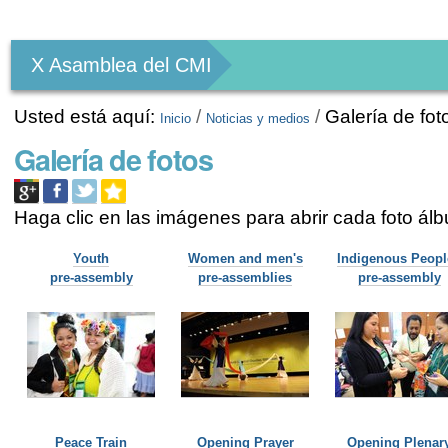
Herramientas
Personales
X Asamblea del CMI
Usted está aquí:
/
/
Galería de fot
Inicio
Noticias y medios
Galería de fotos
Haga clic en las imágenes para abrir cada foto ál
Youth
Women and men's
Indigenous Peopl
pre-assembly
pre-assemblies
pre-assembly
Peace Train
Opening Prayer
Opening Plenar