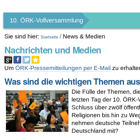
Benutzerspezifische
Werkzeuge
10. ÖRK-Vollversammlung
Sie sind hier:
/
News & Medien
Startseite
Nachrichten und Medien
Um
ÖRK-Pressemitteilungen per E-Mail
zu erhalte
Was sind die wichtigen Themen au
Die Fülle der Themen, di
letzten Tag der 10. ÖRK-
Schluss über zwölf öffen
Religionen bis hin zu We
nehmen deutsche Teilnehm
Deutschland mit?