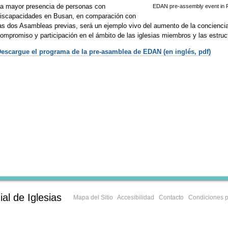
a mayor presencia de personas con
EDAN pre-assembly event in P
iscapacidades en Busan, en comparación con
as dos Asambleas previas, será un ejemplo vivo del aumento de la conciencia
ompromiso y participación en el ámbito de las iglesias miembros y las estru
escargue el programa de la pre-asamblea de EDAN (en inglés, pdf)
al de Iglesias
Mapa del Sitio
Accesibilidad
Contacto
Condiciones p