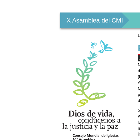
Herramientas
Personales
X Asamblea del CMI
U
M
d
(
A
M
p
d
S
A
l
n
i