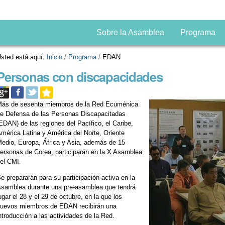
Sobre la Asamblea
Programa
sted está aquí:
Inicio
/
Programa
/
EDAN
Personas con discapacidades
ás de sesenta miembros de la Red Ecuménica
e Defensa de las Personas Discapacitadas
EDAN) de las regiones del Pacífico, el Caribe,
mérica Latina y América del Norte, Oriente
edio, Europa, África y Asia, además de 15
ersonas de Corea, participarán en la X Asamblea
el CMI.
e prepararán para su participación activa en la
samblea durante una pre-asamblea que tendrá
ugar el 28 y el 29 de octubre, en la que los
uevos miembros de EDAN recibirán una
ntroducción a las actividades de la Red.