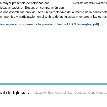
a mayor presencia de personas con
EDAN pre-assembly event in P
iscapacidades en Busan, en comparación con
as dos Asambleas previas, será un ejemplo vivo del aumento de la conciencia
ompromiso y participación en el ámbito de las iglesias miembros y las estru
escargue el programa de la pre-asamblea de EDAN (en inglés, pdf)
al de Iglesias
Mapa del Sitio
Accesibilidad
Contacto
Condiciones p