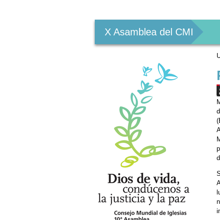
Herramientas
Personales
X Asamblea del CMI
U
M
d
(
A
M
p
d
S
A
l
n
i