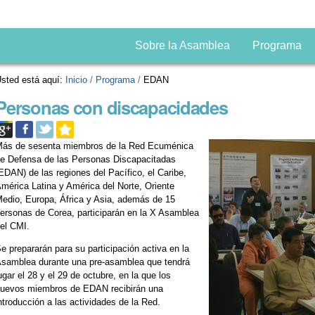
Sobre la Asamblea
Programa
sted está aquí:
Inicio
/
Programa
/
EDAN
Personas con discapacidades
ás de sesenta miembros de la Red Ecuménica
e Defensa de las Personas Discapacitadas
EDAN) de las regiones del Pacífico, el Caribe,
mérica Latina y América del Norte, Oriente
edio, Europa, África y Asia, además de 15
ersonas de Corea, participarán en la X Asamblea
el CMI.
e prepararán para su participación activa en la
samblea durante una pre-asamblea que tendrá
ugar el 28 y el 29 de octubre, en la que los
uevos miembros de EDAN recibirán una
ntroducción a las actividades de la Red.