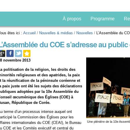
À propos
Programme
Re
ous êtes ici :
Accueil
/
Nouvelles & médias
/
Nouvelles
/
L’Assemblée du COE
L’Assemblée du COE s’adresse au public
08 novembre 2013
a politisation de la religion, les droits des
inorités religieuses et des apatrides, la paix
t la réunification de la péninsule coréenne et
a paix juste ont été les sujets des déclarations
ubliques adoptées par la 10e
Assemblée du
Conseil œcuménique des Églises (COE) à
usan, République de Corée.
u terme d’un processus intense auquel ont
articipé la Commission des Églises pour les
Une plénière de la 10e Asse
ffaires internationales du COE (CEAI), le Bureau
u COE et les Comités exécutif et central du