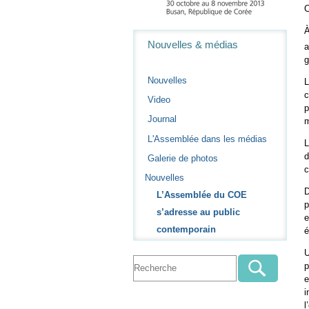
C
À
Navigation
Nouvelles & médias
a
g
Nouvelles
L
c
Video
p
Journal
m
L'Assemblée dans les médias
L
d
Galerie de photos
c
Nouvelles
D
L’Assemblée du COE
p
s’adresse au public
e
contemporain
é
U
p
e
i
l