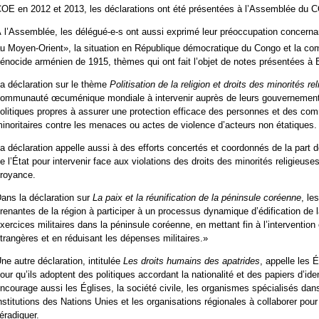
OE en 2012 et 2013, les déclarations ont été présentées à l’Assemblée du 
 l’Assemblée, les délégué-e-s ont aussi exprimé leur préoccupation concerna
u Moyen-Orient», la situation en République démocratique du Congo et la c
énocide arménien de 1915, thèmes qui ont fait l’objet de notes présentées à
a déclaration sur le thème
Politisation de la religion et droits des minorités r
ommunauté œcuménique mondiale à intervenir auprès de leurs gouvernements r
olitiques propres à assurer une protection efficace des personnes et des co
inoritaires contre les menaces ou actes de violence d’acteurs non étatiques.
a déclaration appelle aussi à des efforts concertés et coordonnés de la part de
e l’État pour intervenir face aux violations des droits des minorités religieuses 
royance.
ans la déclaration sur
La paix et la réunification de la péninsule coréenne
, le
renantes de la région à participer à un processus dynamique d’édification de 
xercices militaires dans la péninsule coréenne, en mettant fin à l’intervention 
trangères et en réduisant les dépenses militaires.»
ne autre déclaration, intitulée
Les droits humains des apatrides
, appelle les 
our qu’ils adoptent des politiques accordant la nationalité et des papiers d’iden
ncourage aussi les Églises, la société civile, les organismes spécialisés dan
nstitutions des Nations Unies et les organisations régionales à collaborer pour 
’éradiquer.