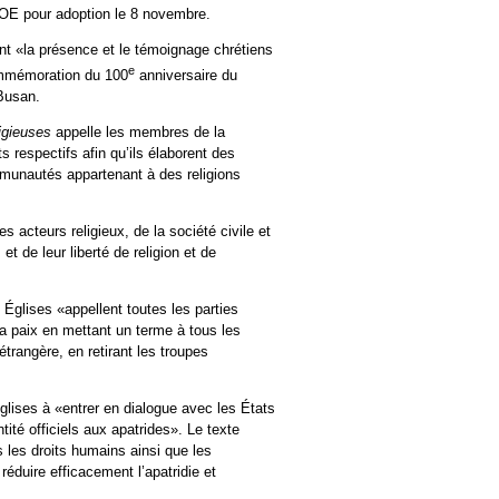
COE pour adoption le 8 novembre.
nt «la présence et le témoignage chrétiens
e
ommémoration du 100
anniversaire du
 Busan.
eligieuses
appelle les membres de la
espectifs afin qu’ils élaborent des
mmunautés appartenant à des religions
s acteurs religieux, de la société civile et
et de leur liberté de religion et de
s Églises «appellent toutes les parties
la paix en mettant un terme à tous les
étrangère, en retirant les troupes
Églises à «entrer en dialogue avec les États
tité officiels aux apatrides». Le texte
s les droits humains ainsi que les
réduire efficacement l’apatridie et