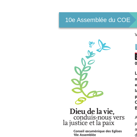
Outils
personnels
10e Assemblée du COE
V
L
m
e
l
p
B
A
p
a
d