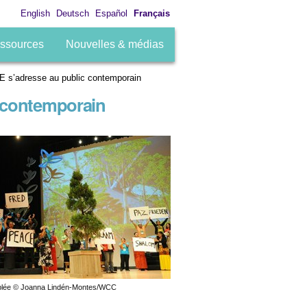
English
Deutsch
Español
Français
ssources
Nouvelles & médias
 s’adresse au public contemporain
 contemporain
mblée © Joanna Lindén-Montes/WCC