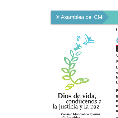
Herramientas
Personales
X Asamblea del CMI
U
E
q
h
D
E
g
r
r
a