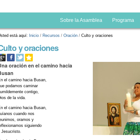
Sobre la Asamblea
Programa
sted está aquí:
Inicio
/
Recursos
/
Oración
/
Culto y oraciones
Culto y oraciones
Una oración en el camino hacia
Busan
n el camino hacia Busan,
ue podamos caminar
umildemente contigo,
ios de la vida.
n el camino hacia Busan,
uíanos cuando nos
eunimos, oramos y
eflexionamos siguiendo
 Jesucristo.