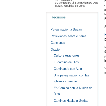
E
c
s
Navegación
l
Recursos
E
Peregrinación a Busan
Reflexiones sobre el tema
D
Canciones
I
Oración
ú
Culto y oraciones
p
l
El camino de Dios
V
Caminando con Asia
e
Una peregrinación con las
iglesias coreanas
En Camino con la Misión de
Dios
Caminos Hacia la Unidad