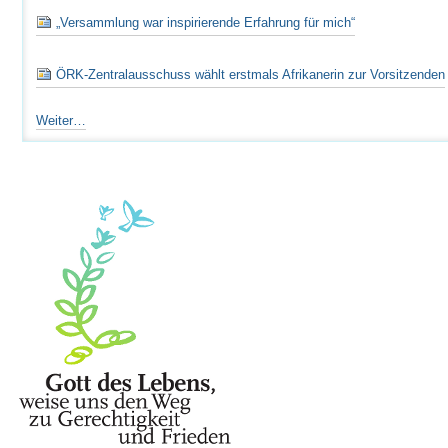
„Versammlung war inspirierende Erfahrung für mich“
ÖRK-Zentralausschuss wählt erstmals Afrikanerin zur Vorsitzenden
Nachrichten
Weiter…
mit
Genderperspektive
-