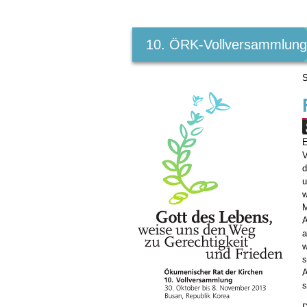
Benutzerspezifische
Werkzeuge
10. ÖRK-Vollversammlun
S
E
V
d
u
w
M
A
a
w
s
A
s