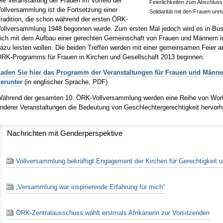
ie Veranstaltung der Frauen im Vorfeld der
Feierlichkeiten zum Abschlus
ollversammlung ist die Fortsetzung einer
Solidarität mit den Frauen un
radition, die schon während der ersten ÖRK-
ollversammlung 1948 begonnen wurde. Zum ersten Mal jedoch wird es in Busa
ich mit dem Aufbau einer gerechten Gemeinschaft von Frauen und Männern in
azu leisten wollen. Die beiden Treffen werden mit einer gemeinsamen Feier a
RK-Programms für Frauen in Kirchen und Gesellschaft 2013 beginnen.
aden Sie hier das Programm der Veranstaltungen für Frauen und Männe
erunter
(in englischer Sprache, PDF)
ährend der gesamten 10. ÖRK-Vollversammlung werden eine Reihe von Wor
nderer Veranstaltungen die Bedeutung von Geschlechtergerechtigkeit hervor
Nachrichten mit Genderperspektive
Vollversammlung bekräftigt Engagement der Kirchen für Gerechtigkeit u
„Versammlung war inspirierende Erfahrung für mich“
ÖRK-Zentralausschuss wählt erstmals Afrikanerin zur Vorsitzenden