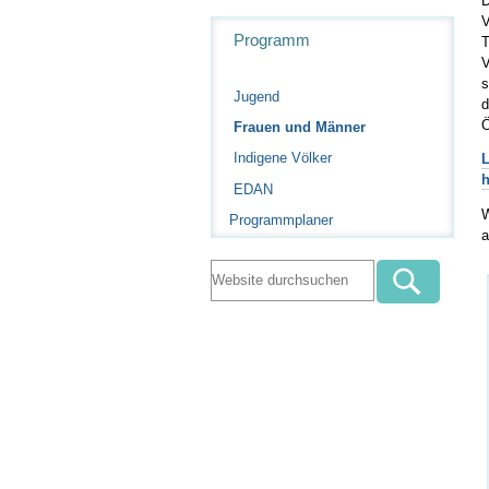
D
V
Navigation
Programm
T
V
s
Jugend
d
Ö
Frauen und Männer
Indigene Völker
L
h
EDAN
W
Programmplaner
a