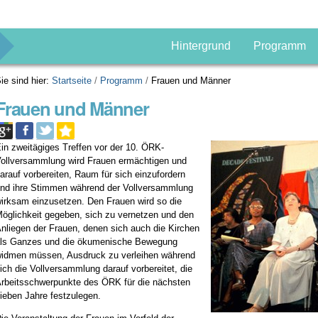
g
Hintergrund
Programm
ie sind hier:
Startseite
/
Programm
/
Frauen und Männer
Frauen und Männer
in zweitägiges Treffen vor der 10. ÖRK-
ollversammlung wird Frauen ermächtigen und
arauf vorbereiten, Raum für sich einzufordern
nd ihre Stimmen während der Vollversammlung
irksam einzusetzen. Den Frauen wird so die
öglichkeit gegeben, sich zu vernetzen und den
nliegen der Frauen, denen sich auch die Kirchen
ls Ganzes und die ökumenische Bewegung
idmen müssen, Ausdruck zu verleihen während
ich die Vollversammlung darauf vorbereitet, die
rbeitsschwerpunkte des ÖRK für die nächsten
ieben Jahre festzulegen.