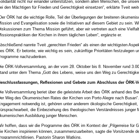
olidarität nicht nur einander unterstützen, sondern allen Menschen, die unse
ei den Mächtigen für Frieden und Gerechtigkeit einsetzen“, erklärte Tveit weit
Der ÖRK hat die wichtige Rolle, Teil der Überlegungen der breiteren ökumeni
ission und Evangelisation sowie die Initiativen auf diesem Gebiet zu sein. W
iskussionen zum Thema Mission geführt, aber wir vertreten auch eine Vielfalt 
issionspraktiken der Kirchen in ihrem täglichen Leben“, ergänzte er.
bschließend nannte Tveit „gerechten Frieden“ als einen der wichtigsten Aspek
es ÖRK. Er betonte, wie wichtig es sein, zukünftige Prioritäten festzulegen u
Programme nachzudenken.
ie ÖRK-Vollversammlung, an der vom 28. Oktober bis 8. November rund 3.00
tand unter dem Thema „Gott des Lebens, weise uns den Weg zu Gerechtigkei
Beschlussfassungen, Reflexionen und Gebete zum Abschluss der ÖRK-
ie Vollversammlung beriet über die geleistete Arbeit des ÖRK anhand des Beri
er Weg des Ökumenischen Rates der Kirchen von Porto Alegre nach Busan“
ngagement notwendig ist, gehören unter anderem ökologische Gerechtigkeit, 
ürsprachearbeit, die Einbeziehung des theologischen Verständnisses junger
kumenischen Ausbildung junger Menschen.
ir hoffen, dass wir die Programme des ÖRK im Kontext der „Pilgerreise für G
ie Kirchen inspirieren können, zusammenzuarbeiten, sagte die Vorsitzende
rogrammrichtlinien, Pastorin Sharon Watkins.