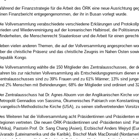
ährend der Finanzstrategie für die Arbeit des ÖRK eine neue Ausrichtung g
inen Finanzbericht entgegengenommen, der ihr in Busan vorlegt wurde.
ie Vollversammlung verabschiedete verschiedene Erklärungen und Protokol
rieden und Wiedervereinigung auf der koreanischen Halbinsel, die Politisierun
inderheiten, die Menschenrecht Staatenloser und die Arbeit für einen gerecht
eben vielen anderen Themen, die auf der Vollversammlung angesprochen word
ber die christliche Präsenz und das christliche Zeugnis im Nahen Osten sowi
epublik Kongo.
ie Vollversammlung wählte die 150 Mitglieder des Zentralausschusses, der 
ahren bis zur nächsten Vollversammlung als Entscheidungsgremium dienen wi
entralausschusses sind zu 39% Frauen und zu 61% Männer; 13% sind junge 
nd 2% Menschen mit Behinderungen; 68% der Mitglieder sind ordiniert und 3
er Zentralausschuss hat Dr. Agnes Abuom von der Anglikanischen Kirche von
etropolit Gennadios von Sassima, Ökumenisches Patriarch von Konstantinop
vangelisch-Methodistische Kirche (USA), zu seinen stellvertretenden Vorsitz
es Weiteren hat die Vollversammlung acht Präsidentinnen und Präsidenten er
egionen vertreten. Die neuen ÖRK-Präsidentinnen und -Präsidenten sind: Past
Afrika), Pastorin Prof. Dr. Sang Chang (Asien), Erzbischof Anders Wejryd (Eu
lvarado (Lateinamerika und die Karibik), Bischof Mark MacDonald (Nordamerik