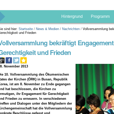
g
Hintergrund
Programm
ie sind hier:
Startseite
/
News & Medien
/
Nachrichten
/
Vollversammlung bekr
erechtigkeit und Frieden
Vollversammlung bekräftigt Engagement 
Gerechtigkeit und Frieden
08. November 2013
Die 10. Vollversammlung des Ökumenischen
ates der Kirchen (ÖRK) in Busan, Republik
orea, ist am 8. November zu Ende gegangen
nd hat beschlossen, die Kirchen zu
rmutigen, ihr Engagement für Gerechtigkeit
nd Frieden zu erneuern. In verschiedenen
reffen und Dialogen unter den Mitgliedern der
irchengemeinschaft hat die Vollversammlung
onkrete Beschlüsse gefasst und