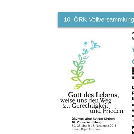
Benutzerspezifische
Werkzeuge
10. ÖRK-Vollversammlun
S
G
R
K
u
e
u
T
K
k