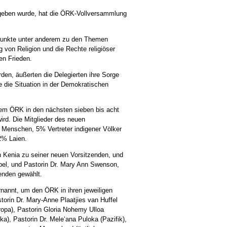
egeben wurde, hat die ÖRK-Vollversammlung
lpunkte unter anderem zu den Themen
g von Religion und die Rechte religiöser
en Frieden.
en, äußerten die Delegierten ihre Sorge
e die Situation in der Demokratischen
dem ÖRK in den nächsten sieben bis acht
rd. Die Mitglieder des neuen
Menschen, 5% Vertreter indigener Völker
2% Laien.
 Kenia zu seiner neuen Vorsitzenden, und
el, und Pastorin Dr. Mary Ann Swenson,
enden gewählt.
nannt, um den ÖRK in ihren jeweiligen
orin Dr. Mary-Anne Plaatjies van Huffel
ropa), Pastorin Gloria Nohemy Ulloa
a), Pastorin Dr. Mele‘ana Puloka (Pazifik),