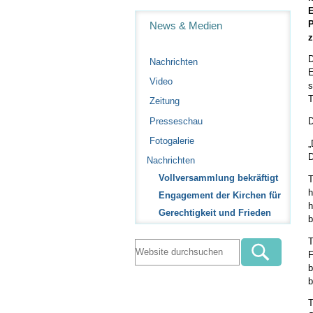
Navigation
P
News & Medien
z
D
Nachrichten
E
Video
s
T
Zeitung
Presseschau
D
Fotogalerie
„
D
Nachrichten
Vollversammlung bekräftigt
T
h
Engagement der Kirchen für
h
Gerechtigkeit und Frieden
b
T
F
b
b
T