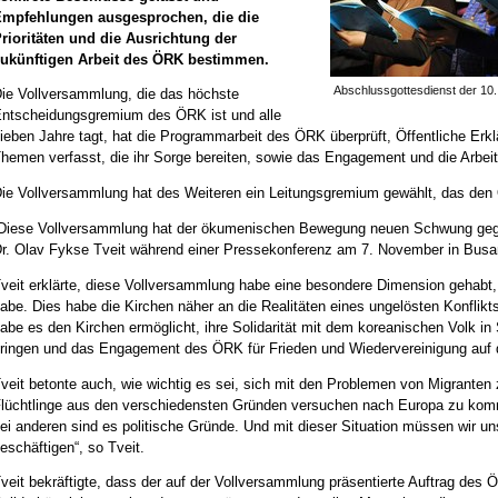
Empfehlungen ausgesprochen, die die
rioritäten und die Ausrichtung der
ukünftigen Arbeit des ÖRK bestimmen.
Abschlussgottesdienst der 10
ie Vollversammlung, die das höchste
ntscheidungsgremium des ÖRK ist und alle
ieben Jahre tagt, hat die Programmarbeit des ÖRK überprüft, Öffentliche Erkl
hemen verfasst, die ihr Sorge bereiten, sowie das Engagement und die Arbeit 
ie Vollversammlung hat des Weiteren ein Leitungsgremium gewählt, das den 
Diese Vollversammlung hat der ökumenischen Bewegung neuen Schwung geg
r. Olav Fykse Tveit während einer Pressekonferenz am 7. November in Busa
veit erklärte, diese Vollversammlung habe eine besondere Dimension gehabt, 
abe. Dies habe die Kirchen näher an die Realitäten eines ungelösten Konfli
abe es den Kirchen ermöglicht, ihre Solidarität mit dem koreanischen Volk 
ringen und das Engagement des ÖRK für Frieden und Wiedervereinigung auf d
veit betonte auch, wie wichtig es sei, sich mit den Problemen von Migranten
lüchtlinge aus den verschiedensten Gründen versuchen nach Europa zu komme
ei anderen sind es politische Gründe. Und mit dieser Situation müssen wir uns
eschäftigen“, so Tveit.
veit bekräftigte, dass der auf der Vollversammlung präsentierte Auftrag des ÖR