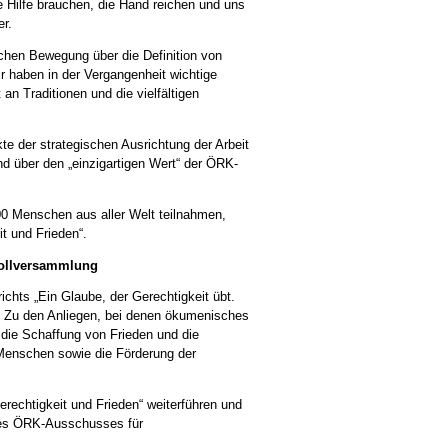
re Hilfe brauchen, die Hand reichen und uns
er.
schen Bewegung über die Definition von
ir haben in der Vergangenheit wichtige
an Traditionen und die vielfältigen
te der strategischen Ausrichtung der Arbeit
nd über den „einzigartigen Wert“ der ÖRK-
0 Menschen aus aller Welt teilnahmen,
t und Frieden“.
Vollversammlung
chts „Ein Glaube, der Gerechtigkeit übt.
.
Zu den Anliegen, bei denen ökumenisches
die Schaffung von Frieden und die
 Menschen sowie die Förderung der
erechtigkeit und Frieden“ weiterführen und
 des ÖRK-Ausschusses für