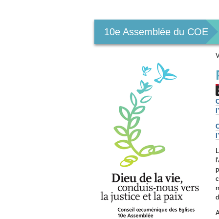
Outils
personnels
10e Assemblée du COE
V
C
C
L
l
p
c
m
d
A