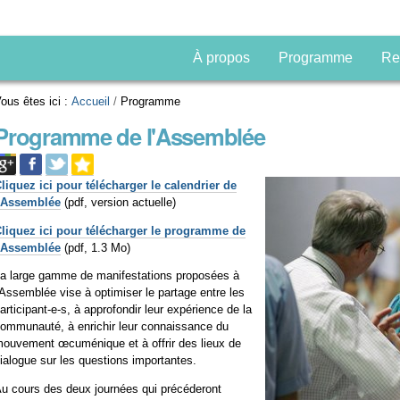
À propos
Programme
Re
ous êtes ici :
Accueil
/
Programme
Programme de l'Assemblée
liquez ici pour télécharger le calendrier de
l'Assemblée
(pdf, version actuelle)
liquez ici pour télécharger le programme de
l'Assemblée
(pdf, 1.3 Mo)
a large gamme de manifestations proposées à
'Assemblée vise à optimiser le partage entre les
articipant-e-s, à approfondir leur expérience de la
ommunauté, à enrichir leur connaissance du
ouvement œcuménique et à offrir des lieux de
ialogue sur les questions importantes.
u cours des deux journées qui précéderont