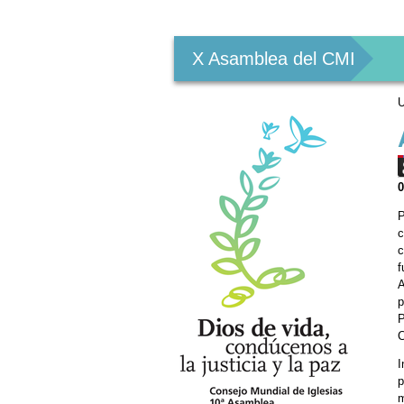
Herramientas
Personales
X Asamblea del CMI
U
P
c
c
f
A
p
P
C
I
p
m