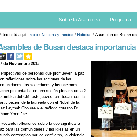
Sobre la Asamblea
Programa
sted está aquí:
Inicio
/
Noticias y medios
/
Noticias
/
Asamblea de Busan des
Asamblea de Busan destaca importancia 
07 de Noviembre 2013
erspectivas de personas que promueven la paz,
on reflexiones sobre las acciones de las
omunidades, las sociedades y las naciones,
ueron presentadas en una sesión plenaria de la X
samblea del CMI este jueves, en Busan, con la
articipación de la laureada con el Nobel de la
az Leymah Gbowee y el teólogo coreano Dr.
hang Yoon Jae.
nvocando reflexiones sobre lo que significa la
az para las comunidades y las iglesias en un
undo corrompido por los conflictos, la violencia