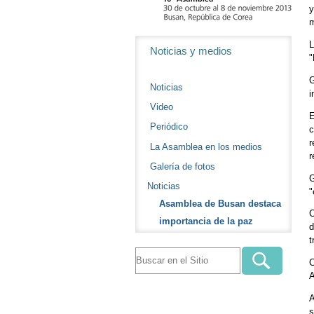
y
m
Navegación
L
Noticias y medios
"
G
Noticias
i
Video
E
Periódico
c
r
La Asamblea en los medios
r
Galería de fotos
G
Noticias
"
Asamblea de Busan destaca
C
importancia de la paz
d
t
C
A
A
s