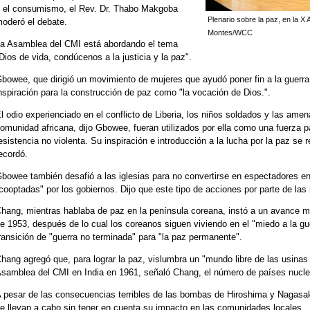
 el consumismo, el Rev. Dr. Thabo Makgoba
Plenario sobre la paz, en la 
oderó el debate.
Montes/WCC
a Asamblea del CMI está abordando el tema
Dios de vida, condúcenos a la justicia y la paz".
bowee, que dirigió un movimiento de mujeres que ayudó poner fin a la guerra ci
nspiración para la construcción de paz como "la vocación de Dios.".
l odio experienciado en el conflicto de Liberia, los niños soldados y las amen
omunidad africana, dijo Gbowee, fueran utilizados por ella como una fuerza par
esistencia no violenta. Su inspiración e introducción a la lucha por la paz se 
ecordó.
bowee también desafió a las iglesias para no convertirse en espectadores en
cooptadas" por los gobiernos. Dijo que este tipo de acciones por parte de las
hang, mientras hablaba de paz en la península coreana, instó a un avance má
e 1953, después de lo cual los coreanos siguen viviendo en el "miedo a la gu
ransición de "guerra no terminada" para "la paz permanente".
hang agregó que, para lograr la paz, vislumbra un "mundo libre de las usinas
samblea del CMI en India en 1961, señaló Chang, el número de
países nucl
 pesar de las consecuencias terribles de las bombas de Hiroshima y Nagasaki
e llevan a cabo sin tener en cuenta su impacto en las comunidades locales.