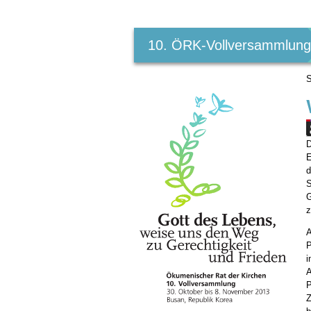
Benutzerspezifische
Werkzeuge
10. ÖRK-Vollversammlun
S
D
E
d
S
z
A
P
i
A
P
Z