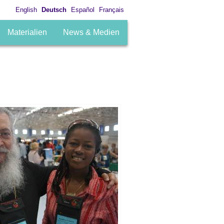
English
Deutsch
Español
Français
Materialien
News & Medien