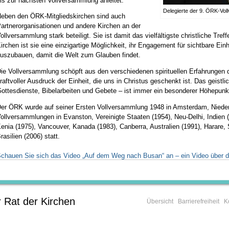
is zur nächsten Vollversammlung anleitet.
Delegierte der 9. ÖRK-Vol
eben den ÖRK-Mitgliedskirchen sind auch
artnerorganisationen und andere Kirchen an der
ollversammlung stark beteiligt. Sie ist damit das vielfältigste christliche Tre
irchen ist sie eine einzigartige Möglichkeit, ihr Engagement für sichtbare E
uszubauen, damit die Welt zum Glauben findet.
ie Vollversammlung schöpft aus den verschiedenen spirituellen Erfahrungen de
raftvoller Ausdruck der Einheit, die uns in Christus geschenkt ist. Das geist
ottesdienste, Bibelarbeiten und Gebete – ist immer ein besonderer Höhepunk
er ÖRK wurde auf seiner Ersten Vollversammlung 1948 in Amsterdam, Nieder
ollversammlungen in Evanston, Vereinigte Staaten (1954), Neu-Delhi, Indien 
enia (1975), Vancouver, Kanada (1983), Canberra, Australien (1991), Harare,
rasilien (2006) statt.
chauen Sie sich das Video „Auf dem Weg nach Busan“ an – ein Video über
 Rat der Kirchen
Übersicht
Barrierefreiheit
K