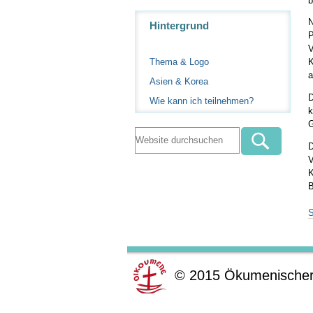
b
Navigation
N
Hintergrund
P
V
Thema & Logo
K
a
Asien & Korea
D
Wie kann ich teilnehmen?
k
G
D
V
K
B
S
©
2015
Ökumenischer