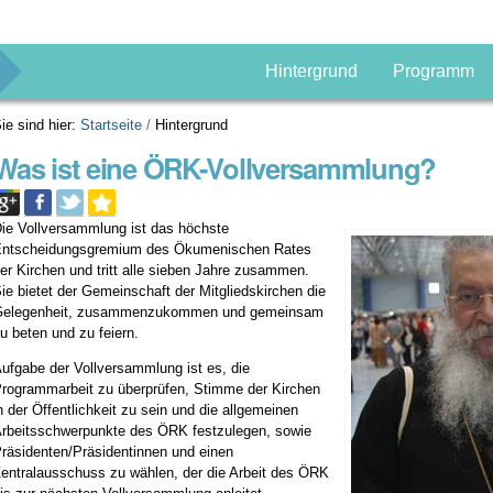
g
Hintergrund
Programm
ie sind hier:
Startseite
/
Hintergrund
Was ist eine ÖRK-Vollversammlung?
ie Vollversammlung ist das höchste
ntscheidungsgremium des Ökumenischen Rates
er Kirchen und tritt alle sieben Jahre zusammen.
ie bietet der Gemeinschaft der Mitgliedskirchen die
Gelegenheit, zusammenzukommen und gemeinsam
u beten und zu feiern.
ufgabe der Vollversammlung ist es, die
rogrammarbeit zu überprüfen, Stimme der Kirchen
n der Öffentlichkeit zu sein und die allgemeinen
rbeitsschwerpunkte des ÖRK festzulegen, sowie
räsidenten/Präsidentinnen und einen
entralausschuss zu wählen, der die Arbeit des ÖRK