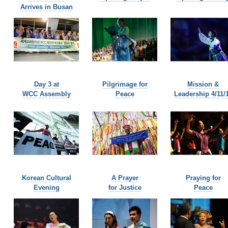
Arrives in Busan
Day 3 at
Pilgrimage for
Mission &
WCC Assembly
Peace
Leadership 4/11/
Korean Cultural
A Prayer
Praying for
Evening
for Justice
Peace