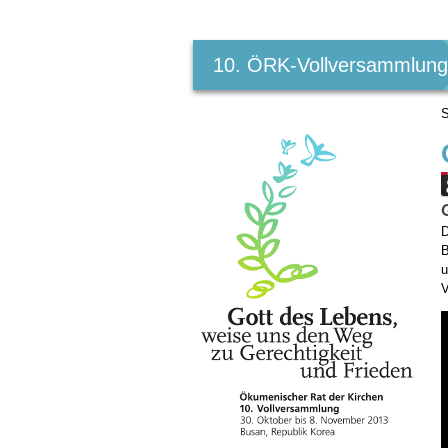
Benutzerspezifische
Werkzeuge
10. ÖRK-Vollversammlun
S
D
B
u
V