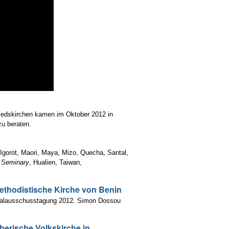
gliedskirchen kamen im Oktober 2012 in
u beraten.
gorot, Maori, Maya, Mizo, Quecha, Santal,
d Seminary
, Hualien, Taiwan,
ethodistische Kirche von Benin
ntralausschusstagung 2012. Simon Dossou
herische Volkskirche in