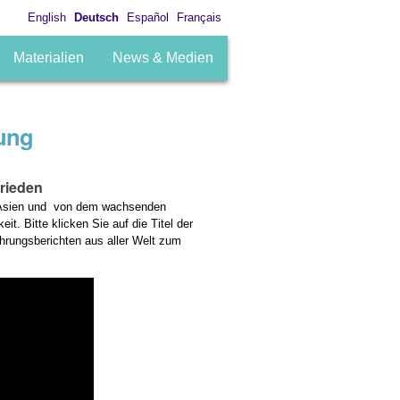
English
Deutsch
Español
Français
Materialien
News & Medien
ung
Frieden
in Asien und von dem wachsenden
t. Bitte klicken Sie auf die Titel der
rungsberichten aus aller Welt zum