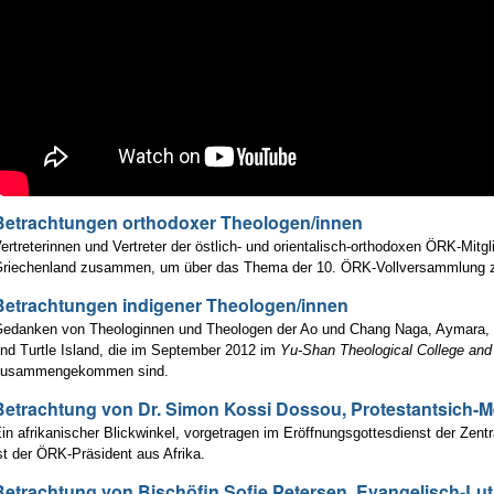
Betrachtungen orthodoxer Theologen/innen
ertreterinnen und Vertreter der östlich- und orientalisch-orthodoxen ÖRK-Mit
riechenland zusammen, um über das Thema der 10. ÖRK-Vollversammlung z
Betrachtungen indigener Theologen/innen
edanken von Theologinnen und Theologen der Ao und Chang Naga, Aymara, I
nd Turtle Island, die im September 2012 im
Yu-Shan Theological College an
zusammengekommen sind.
Betrachtung von Dr. Simon Kossi Dossou, Protestantsich-M
in afrikanischer Blickwinkel, vorgetragen im Eröffnungsgottesdienst der Ze
st der ÖRK-Präsident aus Afrika.
Betrachtung von Bischöfin Sofie Petersen, Evangelisch-Lut