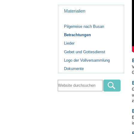
Navigation
Materialien
Pilgerreise nach Busan
Betrachtungen
Lieder
Gebet und Gottesdienst
Logo der Vollversammlung
V
Dokumente
G
G
u
E
i