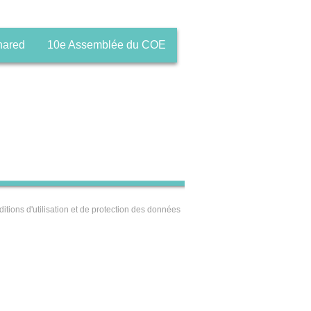
hared
10e Assemblée du COE
itions d'utilisation et de protection des données