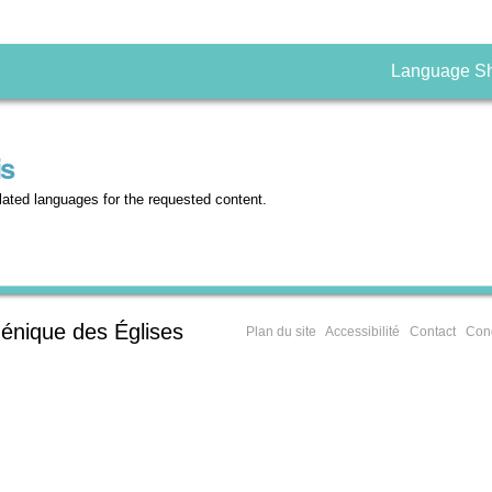
Language S
is
nslated languages for the requested content.
énique des Églises
Plan du site
Accessibilité
Contact
Cond