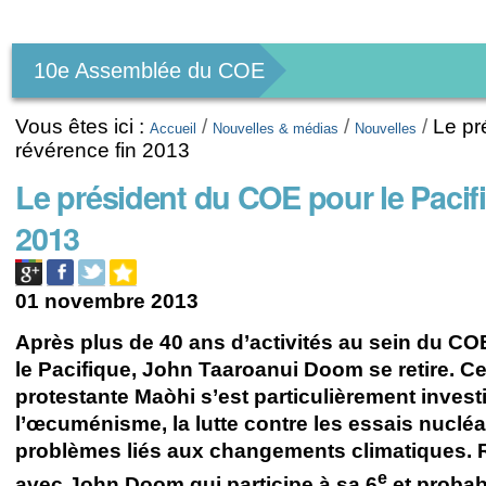
Outils
personnels
10e Assemblée du COE
Vous êtes ici :
/
/
/
Le pr
Accueil
Nouvelles & médias
Nouvelles
révérence fin 2013
Le président du COE pour le Pacifi
2013
01 novembre 2013
Après plus de 40 ans d’activités au sein du COE
le Pacifique, John Taaroanui Doom se retire. Ce 
protestante Maòhi s’est particulièrement invest
l’œcuménisme, la lutte contre les essais nucléa
problèmes liés aux changements climatiques. 
e
avec John Doom qui participe à sa 6
et probab