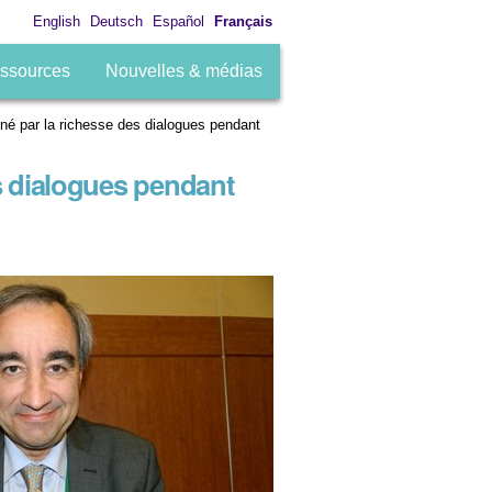
English
Deutsch
Español
Français
ssources
Nouvelles & médias
nné par la richesse des dialogues pendant
es dialogues pendant