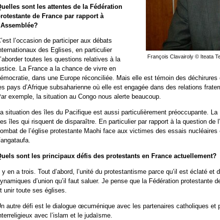
uelles sont les attentes de la Fédération
rotestante de France par rapport à
l’Assemblée?
’est l’occasion de participer aux débats
nternationaux des Eglises, en particulier
François Clavairoly © Iteata
’aborder toutes les questions relatives à la
ustice. La France a la chance de vivre en
émocratie, dans une Europe réconciliée. Mais elle est témoin des déchirure
es pays d’Afrique subsaharienne où elle est engagée dans des relations fratern
ar exemple, la situation au Congo nous alerte beaucoup.
a situation des îles du Pacifique est aussi particulièrement préoccupante. La
es îles qui risquent de disparaître. En particulier par rapport à la question de 
ombat de l’église protestante Maohi face aux victimes des essais nucléaires e
angataufa.
uels sont les principaux défis des protestants en France actuellement?
l y en a trois. Tout d’abord, l’unité du protestantisme parce qu’il est éclaté et
ynamiques d’union qu’il faut saluer. Je pense que la Fédération protestante d
t unir toute ses églises.
n autre défi est le dialogue œcuménique avec les partenaires catholiques et 
nterreligieux avec l’islam et le judaïsme.