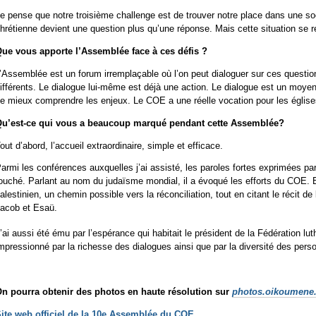
e pense que notre troisième challenge est de trouver notre place dans une soc
hrétienne devient une question plus qu’une réponse. Mais cette situation se 
ue vous apporte l’Assemblée face à ces défis ?
’Assemblée est un forum irremplaçable où l’on peut dialoguer sur ces quest
ifférents. Le dialogue lui-même est déjà une action. Le dialogue est un moyen
e mieux comprendre les enjeux. Le COE a une réelle vocation pour les églis
u’est-ce qui vous a beaucoup marqué pendant cette Assemblée?
out d’abord, l’accueil extraordinaire, simple et efficace.
armi les conférences auxquelles j’ai assisté, les paroles fortes exprimées par 
ouché. Parlant au nom du judaïsme mondial, il a évoqué les efforts du COE. Et
alestinien, un chemin possible vers la réconciliation, tout en citant le récit de
acob et Esaü.
’ai aussi été ému par l’espérance qui habitait le président de la Fédération lu
mpressionné par la richesse des dialogues ainsi que par la diversité des pers
n pourra obtenir des photos en haute résolution sur
photos.oikoumene
ite web officiel de la 10e Assemblée du COE