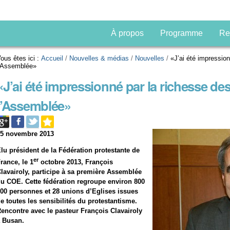
À propos
Programme
Re
ous êtes ici :
Accueil
/
Nouvelles & médias
/
Nouvelles
/
«J’ai été impressio
’Assemblée»
«J’ai été impressionné par la richesse d
l’Assemblée»
05 novembre 2013
lu président de la Fédération protestante de
er
rance, le 1
octobre 2013, François
lavairoly, participe à sa première Assemblée
u COE. Cette fédération regroupe environ 800
00 personnes et 28 unions d’Eglises issues
e toutes les sensibilités du protestantisme.
encontre avec le pasteur François Clavairoly
 Busan.