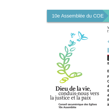
Outils
personnels
10e Assemblée du COE
V
l
E
F
C
d
0
d
R
à