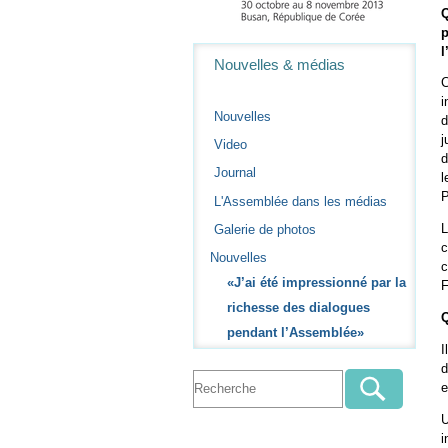
Q
p
Navigation
Nouvelles & médias
C
i
Nouvelles
d
j
Video
d
Journal
l
P
L'Assemblée dans les médias
L
Galerie de photos
c
Nouvelles
c
«J’ai été impressionné par la
F
richesse des dialogues
Q
pendant l’Assemblée»
I
d
e
U
i