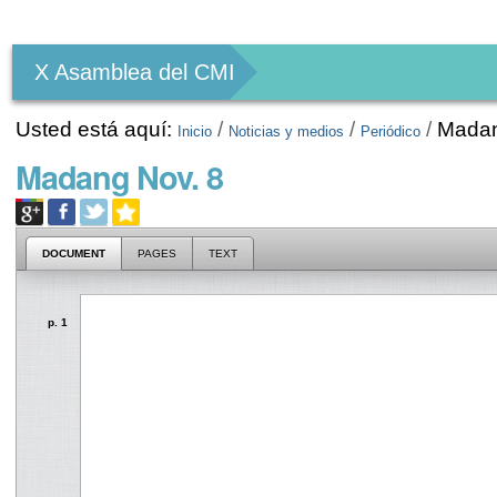
Herramientas
Personales
X Asamblea del CMI
Usted está aquí:
/
/
/
Madan
Inicio
Noticias y medios
Periódico
Madang Nov. 8
DOCUMENT
PAGES
TEXT
p. 1