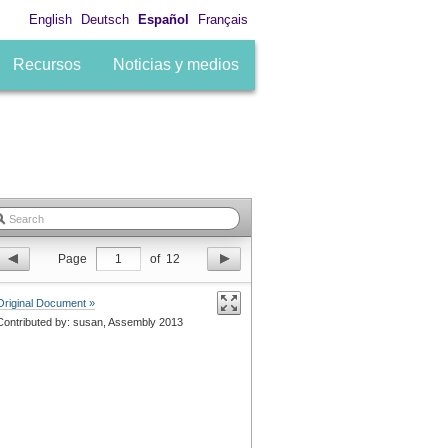
English
Deutsch
Español
Français
Recursos
Noticias y medios
Page
1
of
12
Original Document »
Contributed by: susan, Assembly 2013