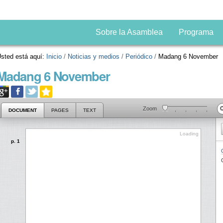
Sobre la Asamblea
Programa
sted está aquí:
Inicio
/
Noticias y medios
/
Periódico
/
Madang 6 November
Madang 6 November
Zoom
DOCUMENT
PAGES
TEXT
Loading
Loading
p. 1