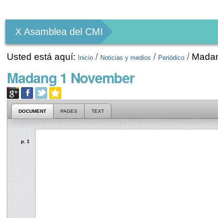
Herramientas
Personales
X Asamblea del CMI
Usted está aquí:
/
/
/
Madan
Inicio
Noticias y medios
Periódico
Madang 1 November
DOCUMENT
PAGES
TEXT
p. 1