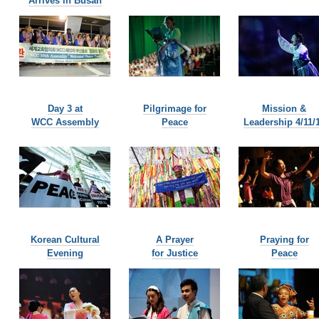
Arrives in Busan
Day 3 at
Pilgrimage for
Mission &
WCC Assembly
Peace
Leadership 4/11/
Korean Cultural
A Prayer
Praying for
Evening
for Justice
Peace