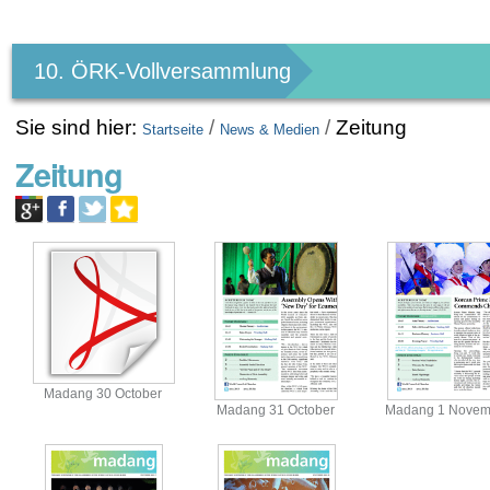
Benutzerspezifische
Werkzeuge
10. ÖRK-Vollversammlung
Sie sind hier:
/
/
Zeitung
Startseite
News & Medien
Zeitung
Madang 30 October
Madang 31 October
Madang 1 Novem
View
View
View