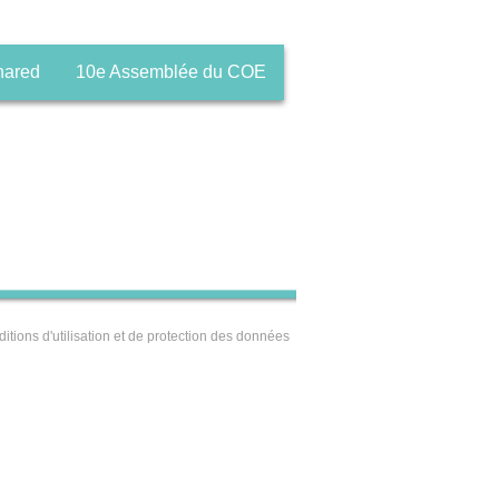
hared
10e Assemblée du COE
itions d'utilisation et de protection des données