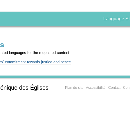
Language S
is
nslated languages for the requested content.
s’ commitment towards justice and peace
énique des Églises
Plan du site
Accessibilité
Contact
Cond