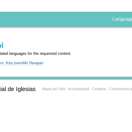
Languag
l
nslated languages for the requested content.
im: Kita memiliki Harapan
al de Iglesias
Mapa del Sitio
Accesibilidad
Contacto
Condiciones p