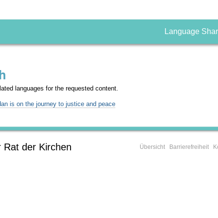
Language Sha
ch
nslated languages for the requested content.
an is on the journey to justice and peace
 Rat der Kirchen
Übersicht
Barrierefreiheit
K