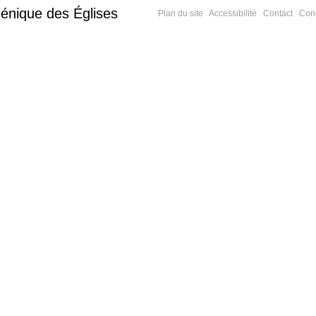
énique des Églises
Plan du site
Accessibilité
Contact
Cond